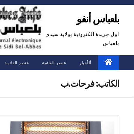
Ski
t
بلعباس أنفو
conten
أول جريدة الكترونية بولاية سيدي
بلعباس
ألأخبار
عنصر القائمة
عنصر القائمة
الكاتب:
فرحات.ب