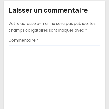
t
Laisser un commentaire
i
Votre adresse e-mail ne sera pas publiée.
Les
o
champs obligatoires sont indiqués avec
*
n
Commentaire
*
d
e
l
’
a
r
t