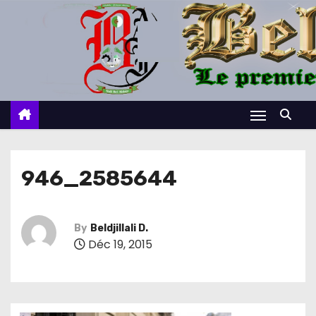
S
k
i
p
t
o
c
o
n
946_2585644
t
e
n
By
Beldjillali D.
Déc 19, 2015
t