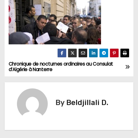
Chronique de nocturnes ordinaires au Consulat
N
d’Algérie à Nanterre
a
v
By
Beldjillali D.
i
g
a