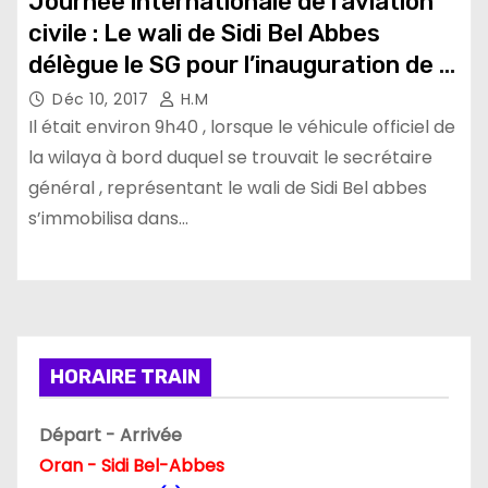
Journée internationale de l’aviation
civile : Le wali de Sidi Bel Abbes
délègue le SG pour l’inauguration de la
journée! (Video)
Déc 10, 2017
H.M
Il était environ 9h40 , lorsque le véhicule officiel de
la wilaya à bord duquel se trouvait le secrétaire
général , représentant le wali de Sidi Bel abbes
s’immobilisa dans…
HORAIRE TRAIN
Départ - Arrivée
Oran - Sidi Bel-Abbes