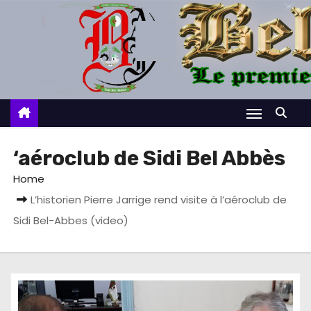
S
k
i
p
t
o
c
o
‘aéroclub de Sidi Bel Abbès
n
Home
t
L’historien Pierre Jarrige rend visite à l’aéroclub de
e
Sidi Bel-Abbes (video)
n
t