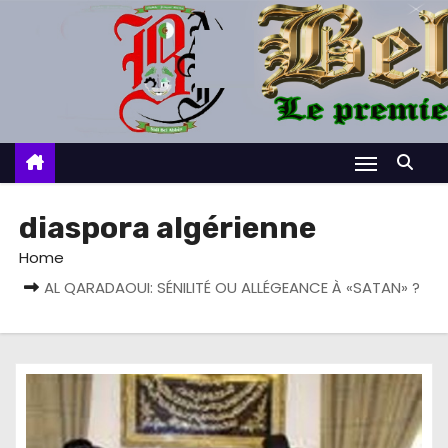
S
k
i
p
t
o
c
o
diaspora algérienne
n
Home
t
AL QARADAOUI: SÉNILITÉ OU ALLÉGEANCE À «SATAN» ?
e
n
t