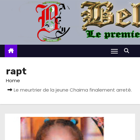
S
k
i
p
t
o
c
o
rapt
n
Home
t
Le meurtrier de la jeune Chaima finalement arreté.
e
n
t