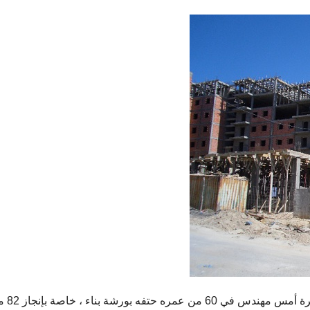
لقي ظهيرة أمس م