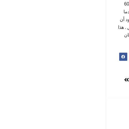
بن حمودة سيدي بلعباس . وحسب شهود العيان فإن الضحية يبلغ من العمر 60
ما
د أن
وع ، وتتكون كل عمارة من 9 طوابق . هذا
ان