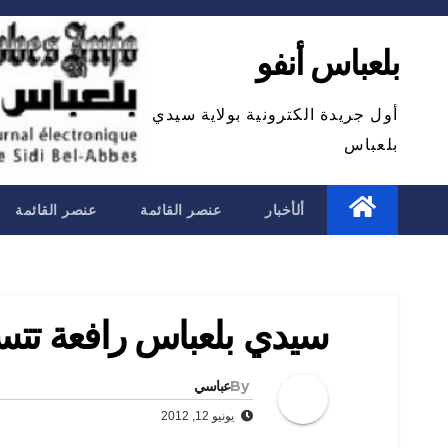
Ski
t
بلعباس أنفو
conten
أول جريدة الكترونية بولاية سيدي
بلعباس
ألأخبار
عنصر القائمة
عنصر القائمة
سيدي بلعباس رافعة تت
By
عباسي
يونيو 12, 2012