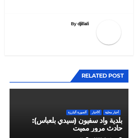
By
djillali
RELATED POST
أخبار محلية
ألأخبار
ألصورة ألبارزة
بلدية واد سفيون (سيدي بلعباس):
حادث مرور مميت