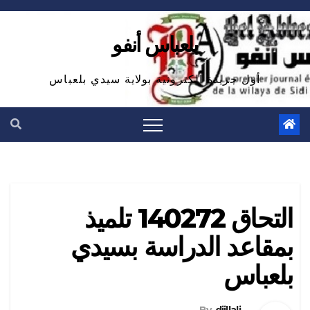
Ski
t
بلعباس أنفو
conten
أول جريدة الكترونية بولاية سيدي بلعباس
التحاق 140272 تلميذ
بمقاعد الدراسة بسيدي
بلعباس