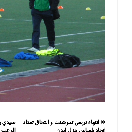
تصفّح
انتهاء تربص تموشنت و التحاق تعداد
سيدي ب
اتحاد بلعباس بنزل ايدن
الرعب 