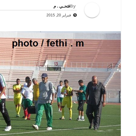
By
فتحــي . م
فبراير 20, 2015