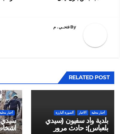
المقالات
By
فتحــي . م
RELATED POST
أخبار محلية
ألأخبار
ألصورة ألبارزة
أخبار محلية
بلدية واد سفيون (سيدي
بلعباس): حادث مرور
اشخاص 