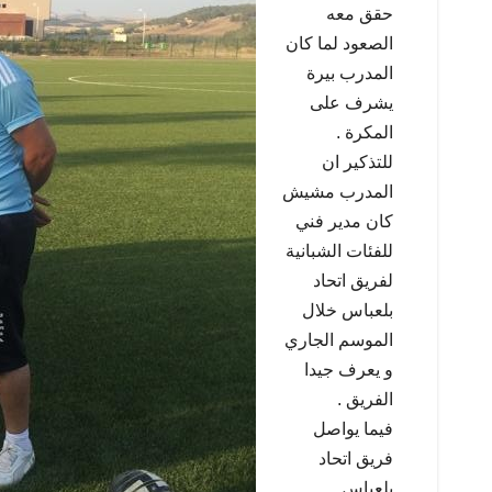
حقق معه
الصعود لما كان
المدرب بيرة
يشرف على
المكرة .
للتذكير ان
المدرب مشيش
كان مدير فني
للفئات الشبانية
لفريق اتحاد
بلعباس خلال
الموسم الجاري
و يعرف جيدا
الفريق .
فيما يواصل
فريق اتحاد
بلعباس