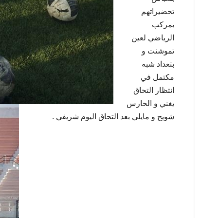
تحضيراتهم
بمركب
الرياضي لعين
تموشنت و
بتعداد شبه
مكتمل في
انتظار التحاق
يغني و الحارس
شويح و مايلي بعد التحاق اليوم شريفي .