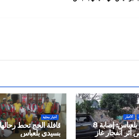
ألأخبار
أخبار محلية
سيدي بلعباس: إصابة 8
قافلة الحج تحط رحالها
أثر انفجار غاز
بسيدي بلعباس