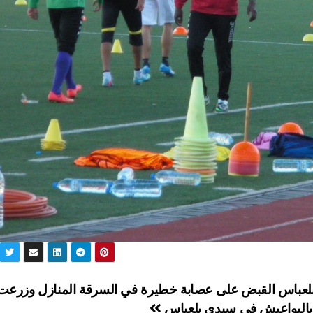
لعباس القبض على عصابة خطيرة في السرقة المنازل وزرعت
بالبواعيش في سيدي بلعباس