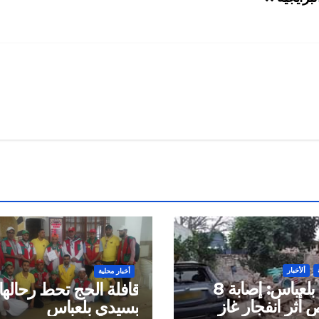
ألأخبار
أخبار محلية
سيدي بلعباس: إصابة 8
قافلة الحج تحط رحالها
أثر انفجار غاز
بسيدي بلعباس