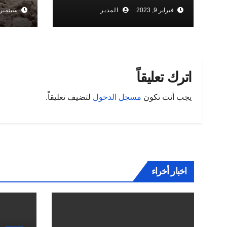
مميت
قوي د
فبراير 9, 2023
المدير
سبتمبر 17, 019
اترك تعليقاً
يجب أنت تكون
مسجل الدخول
لتضيف تعليقاً.
اخبار أخراء