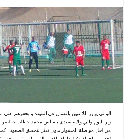
الوالي يزور اللاعبين بالفندق في البليدة و يحفزهم على م
زار اليوم والي ولاية سيدي بلعباس محمد حطاب عناصر اتحا
من اجل مواصلة المشوار بدون تعثر لتحقيق الصعود , كم
لحساب الجولة 23 لبطولة القسم الثاني الممتاز بملعب 5 جويلية بدون جمهور