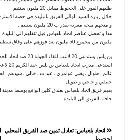
طلبهم الفوز على الحجوط مقابل 20 مليون سنتيم
خلال زيارة السيد الوالي الفريق بالبليدة في حصة الاست
و منحهم منحة مغرية تقدر ب 20 مليون سنتيم .
مليون من مجموع 50 مليون بعد فوزهم على وفاق سطيف و تأهلهم الى الدور النصف النهائي من كأس الجمهورية .
بن يلس يستدعي 20 لاعب للقاء الجولة 23 ضد اتحاد الححوط
غالم . طوال . يغني عوامري . عبدات . خالي . سيدهم . لعما
حنيفي و حاجي و طويل
يقيم فريق اتحاد بلعباس بفندق كلين الواقع بوسط مدينة ال
حافلة الفريق الى البليدة .
تصفّح
اتحاد بلعباس: تعادل ثمين ضد الفريق المحلي
لحجوط
ا