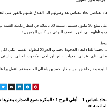
رخاء لعناصر اتحاد بلعباس بعد وصولهم الى الفندق طلبهم بالفوز على ال
استدعى مدرب اتحاد بلعباس بن يلس عبد الكريم 20 لاعب تحسبا للقاء اتحاد الحجوط لحساب الجو23 لبطولة القسم 
لي .بناي . عزالي . جديات . بالع . اوزناحي . مكحوت .لعباني . زناسني .
بليدة بعد رحلة جوا من مطار احمد بن بلة الى العاصمة ثم التنقل برا ع
اتحاد بلعباس 1 – أهلي البرج 1 : المكرة تضيع الصدارة بتعثر
لبرايجية