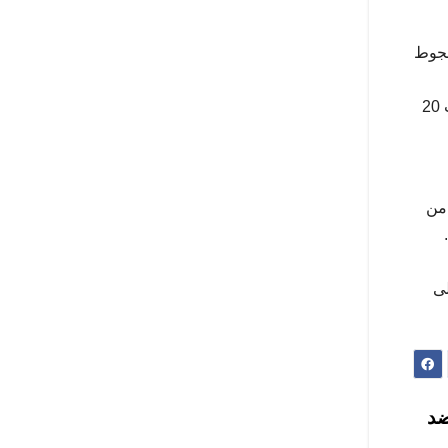
حجوط
هذا و تحصل عناصر اتحاد بلعباس قبل تنقلهم الى البليدة على مبلغ 30 مليون سنتيم , بنسبة 60 بالمائة في انتظار تكملة القيمة ب 20
الثاني لكل من
لى
ها ضد