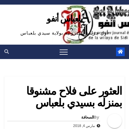
Ski
t
بلعباس أنفو
conten
أول جريدة الكترونية بولاية سيدي بلعباس
العثور على فلاح مشنوقا
بمنزله بسيدي بلعباس
By
الصحافة
مارس 4, 2018