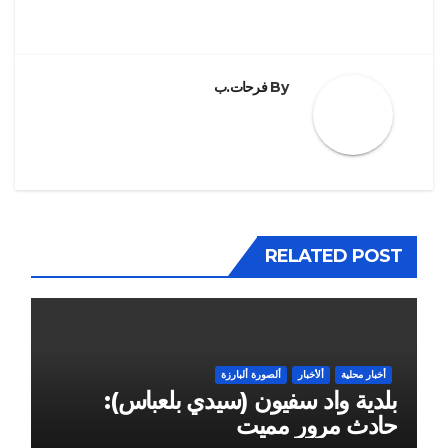
By
فرحات.ب
RELATED POST
أخبار محلية
ألأخبار
ألصورة ألبارزة
بلدية واد سفيون (سيدي بلعباس):
حادث مرور مميت