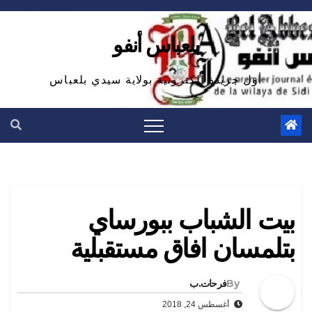
Ski
t
بلعباس أنفو
conten
أول جريدة الكترونية بولاية سيدي بلعباس
بيت الشباب ببورساي
بتلمسان افاق مستقبلية
By
فرحات.ب
أغسطس 24, 2018