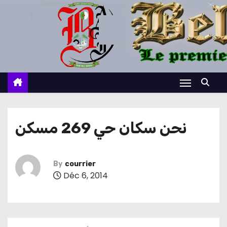
S
k
i
p
t
o
c
o
n
نحن سكان حي 269 مسكن
t
e
n
By
courrier
Déc 6, 2014
t