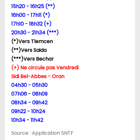
d
15h20 - 16h25 (**)
e
16h00 - 17h11 (*)
17h10 - 18h32 (+)
l
20h30 - 21h34 (***)
’
(*)Vers Tlemcen
(**)Vers Saida
a
(***)Vers Bechar
r
(+) Ne circule pas Vendredi
Sidi Bel-Abbes - Oran
t
04h30 - 05h30
i
07h06 - 08h09
08h34 - 09h42
c
09h22 - 10h24
l
10h34 - 11h42
e
Source : Application SNTF