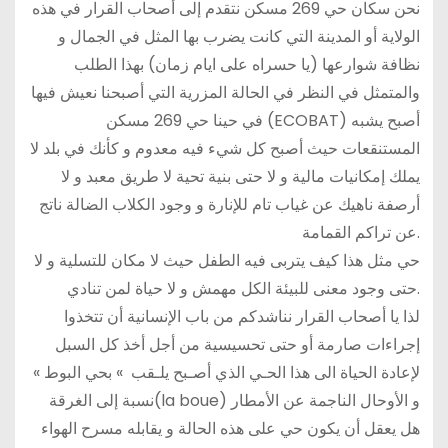
نحن سكان حي 269 مسكن نتقدم إلى أصحاب القرار في هذه
الولاية أو المدينة التي كانت يضرب بها المثل في الجمال و
نظافة شوارعها (يا حسراه على ايام زمان) بهذا الطلب
والمتمثل في النظر في الحالة المزرية التي أصبحنا نعيش فيها
في حينا حي 269 مسكن (ECOBAT) أصبح يشبه
المستنقعات حيث أصبح كل شيء فيه معدوم و كأنك في بلد لا
يملك إمكانيات مالية و لا حتى بنية تحية لا طريق معبد و لا
أرصفة ناهيك عن غياب تام للإنارة و وجود الكلاب الضالة ناتج
عن تراكم القمامة.
حي مثل هذا كيف يتربى فيه الطفل حيث لا مكان للتسلية و لا
حتى وجود معنى للبيئة الكل مهمش و لا حياة لمن تنادي.
لذا يا أصحاب القرار نناشدكم من باب الإنسانية أن تتخذوا
إجراءات صارمة أو حتى تحسيسية من أجل أخذ كل السبل
لإعادة الحياة الى هذا الحـي الذي أصـبح يلـقب » بحي البوط »
نسبة إلى الغرقة(la boue) و الأوحال الناجمة عن الأمطار
هل يعقل أن يكون حي على هذه الحالة و يقابله مسرح الهواء