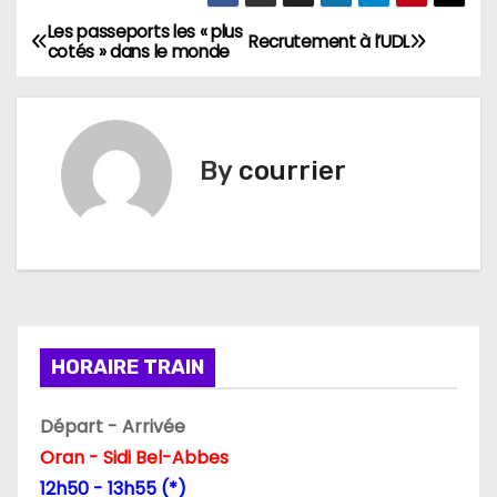
Les passeports les « plus
N
Recrutement à l’UDL
cotés » dans le monde
a
v
By
courrier
i
g
a
t
i
HORAIRE TRAIN
o
Départ - Arrivée
n
Oran - Sidi Bel-Abbes
12h50 - 13h55 (*)