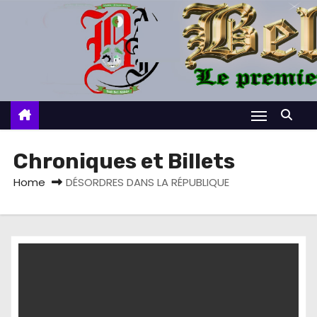
S
k
i
p
t
o
c
o
Chroniques et Billets
n
Home
DÉSORDRES DANS LA RÉPUBLIQUE
t
e
n
t