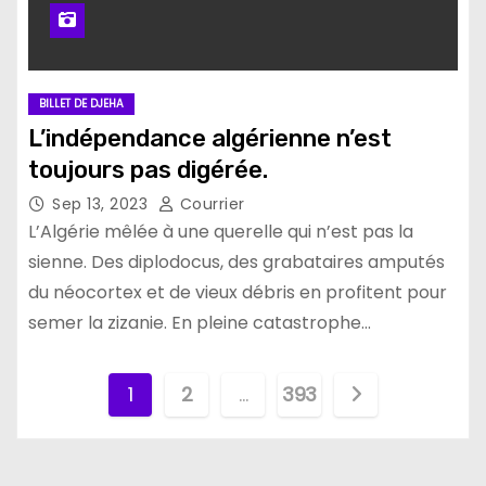
BILLET DE DJEHA
L’indépendance algérienne n’est
toujours pas digérée.
Sep 13, 2023
Courrier
L’Algérie mêlée à une querelle qui n’est pas la
sienne. Des diplodocus, des grabataires amputés
du néocortex et de vieux débris en profitent pour
semer la zizanie. En pleine catastrophe…
P
1
2
…
393
a
g