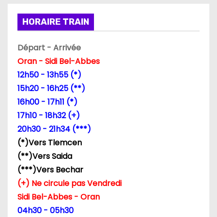
i
HORAIRE TRAIN
n
Départ - Arrivée
a
Oran - Sidi Bel-Abbes
12h50 - 13h55 (*)
t
15h20 - 16h25 (**)
i
16h00 - 17h11 (*)
17h10 - 18h32 (+)
o
20h30 - 21h34 (***)
n
(*)Vers Tlemcen
(**)Vers Saida
d
(***)Vers Bechar
e
(+) Ne circule pas Vendredi
Sidi Bel-Abbes - Oran
s
04h30 - 05h30