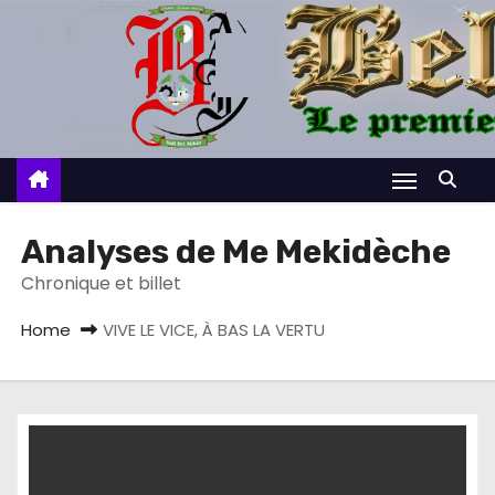
S
k
i
p
t
o
c
o
Analyses de Me Mekidèche
n
Chronique et billet
t
e
Home
VIVE LE VICE, À BAS LA VERTU
n
t