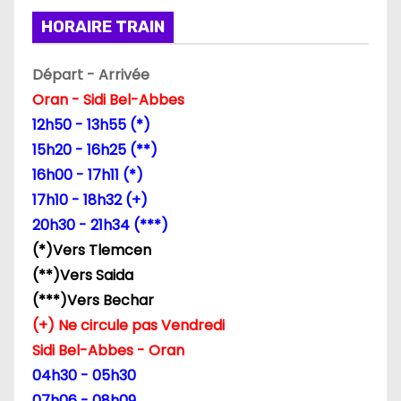
i
HORAIRE TRAIN
n
Départ - Arrivée
a
Oran - Sidi Bel-Abbes
12h50 - 13h55 (*)
t
15h20 - 16h25 (**)
i
16h00 - 17h11 (*)
17h10 - 18h32 (+)
o
20h30 - 21h34 (***)
n
(*)Vers Tlemcen
(**)Vers Saida
d
(***)Vers Bechar
e
(+) Ne circule pas Vendredi
Sidi Bel-Abbes - Oran
s
04h30 - 05h30
p
07h06 - 08h09