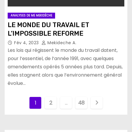
ANALYSES DE ME MEKIDÈCHE
LE MONDE DU TRAVAIL ET
L’IMPOSSIBLE REFORME
Fév 4, 2023
Mekideche A.
Les lois qui régissent le monde du travail datent,
pour l’essentiel, de l’année 1991, avec quelques
amendements opérés 5 années plus tard. Depuis,
elles stagnent alors que l’environnement général
évolue…
P
1
2
…
48
a
g