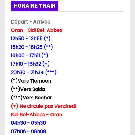
i
HORAIRE TRAIN
n
Départ - Arrivée
a
Oran - Sidi Bel-Abbes
12h50 - 13h55 (*)
t
15h20 - 16h25 (**)
i
16h00 - 17h11 (*)
17h10 - 18h32 (+)
o
20h30 - 21h34 (***)
n
(*)Vers Tlemcen
(**)Vers Saida
d
(***)Vers Bechar
e
(+) Ne circule pas Vendredi
Sidi Bel-Abbes - Oran
s
04h30 - 05h30
p
07h06 - 08h09