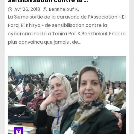
cybercriminalité à Tenira Par
Avr 26, 2018
BenKhelouf K.
K.Benkhelouf
La 3ieme sortie de la caravane de l’Association « El
Faraj El Khirya » de sensibilisation contre la
cybercriminalité à Tenira Par K.Benkhelouf Encore
plus convaincu que jamais , de…