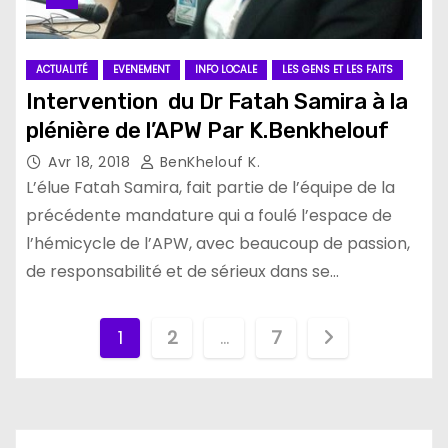
ACTUALITÉ
EVENEMENT
INFO LOCALE
LES GENS ET LES FAITS
Intervention du Dr Fatah Samira à la
plénière de l’APW Par K.Benkhelouf
Avr 18, 2018
BenKhelouf K.
L’élue Fatah Samira, fait partie de l’équipe de la
précédente mandature qui a foulé l’espace de
l’hémicycle de l’APW, avec beaucoup de passion,
de responsabilité et de sérieux dans se…
P
1
2
…
7
a
g