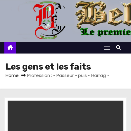
S
k
i
p
t
o
c
o
Les gens et les faits
n
Home
Profession : « Passeur » puis « Harrag »
t
e
n
t