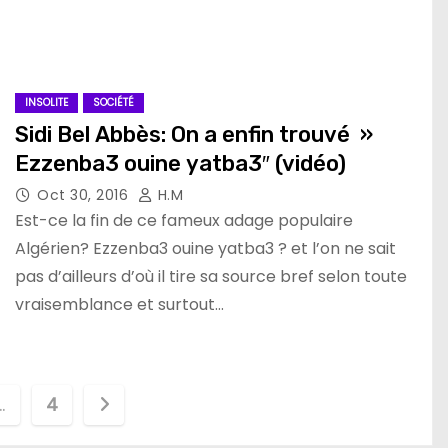
INSOLITE
SOCIÉTÉ
Sidi Bel Abbès: On a enfin trouvé »
Ezzenba3 ouine yatba3″ (vidéo)
Oct 30, 2016
H.M
Est-ce la fin de ce fameux adage populaire
Algérien? Ezzenba3 ouine yatba3 ? et l’on ne sait
pas d’ailleurs d’où il tire sa source bref selon toute
vraisemblance et surtout…
…
4