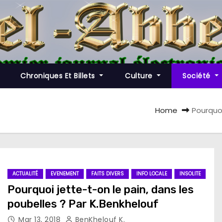
Chroniques Et Billets
Culture
Société
Home
Pourquoi
ACTUALITÉ
EVENEMENT
FAITS DIVERS
INFO LOCALE
INSOLITE
Pourquoi jette-t-on le pain, dans les
poubelles ? Par K.Benkhelouf
Mar 13, 2018
BenKhelouf K.