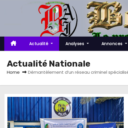
S
k
i
p
t
o
Actualité
Analyses
Annonces
c
o
Actualité Nationale
n
Home
Démantèlement d’un réseau criminel spécialisé
t
e
n
t