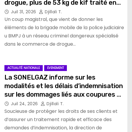
drogue, plus de 53 kg de kif traité en
provenance du Maroc saisi
Juil 31, 2026
Djillali T.
Un coup magistral, que vient de donner les
éléments de la brigade mobile de la police judiciaire
u BMPJ à un réseau criminel dangereux spécialisé
dans le commerce de drogue…
ACTUALITÉ NATIONALE
EVENEMENT
La SONELGAZ informe sur les
modalités et les délais d’indemnisation
sur les dommages liés aux coupures de
courant
Juil 24, 2026
Djillali T.
Soucieuse de protéger les droits de ses clients et
d’assurer un traitement rapide et efficace des
demandes d’indemnisation, la direction de