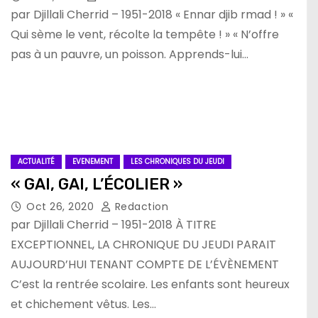
par Djillali Cherrid – 1951-2018 « Ennar djib rmad ! » «
Qui sème le vent, récolte la tempête ! » « N’offre
pas à un pauvre, un poisson. Apprends-lui…
ACTUALITÉ
EVENEMENT
LES CHRONIQUES DU JEUDI
« GAI, GAI, L’ÉCOLIER »
Oct 26, 2020
Redaction
par Djillali Cherrid – 1951-2018 À TITRE
EXCEPTIONNEL, LA CHRONIQUE DU JEUDI PARAIT
AUJOURD’HUI TENANT COMPTE DE L’ÉVÈNEMENT
C’est la rentrée scolaire. Les enfants sont heureux
et chichement vêtus. Les…