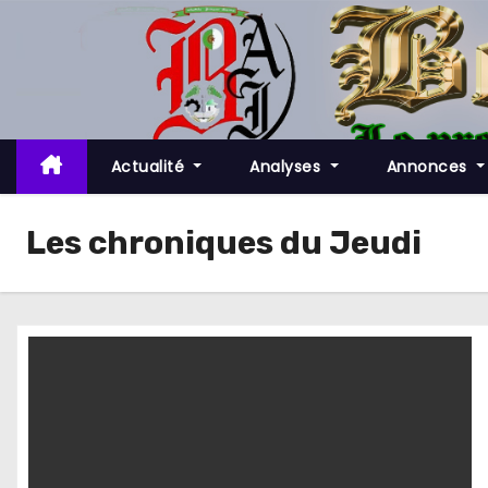
S
k
i
p
t
o
Actualité
Analyses
Annonces
c
o
Les chroniques du Jeudi
n
t
e
n
t