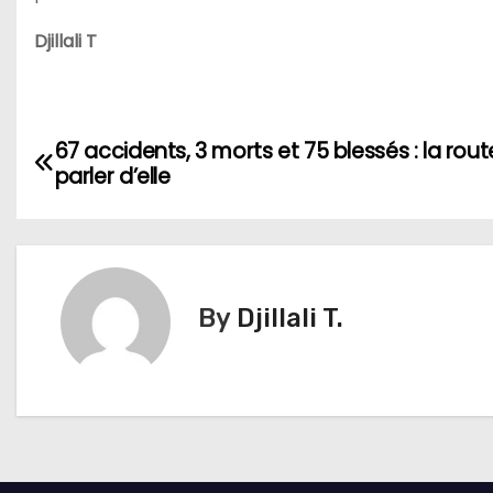
Djillali T
N
67 accidents, 3 morts et 75 blessés : la route
parler d’elle
a
v
i
By
Djillali T.
g
a
t
i