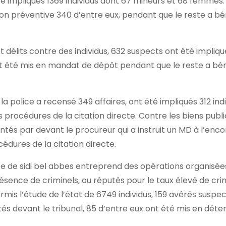
té impliqués 1369 individus dont 67 mineurs et 68 femmes. 
on préventive 340 d’entre eux, pendant que le reste a bé
 délits contre des individus, 632 suspects ont été impliqu
ont été mis en mandat de dépôt pendant que le reste a bén
 la police a recensé 349 affaires, ont été impliqués 312 ind
procédures de la citation directe. Contre les biens publi
entés par devant le procureur qui a instruit un MD à l’enc
édures de la citation directe.
olice de sidi bel abbes entreprend des opérations organisée
sence de criminels, ou réputés pour le taux élevé de crim
rmis l’étude de l’état de 6749 individus, 159 avérés suspe
és devant le tribunal, 85 d’entre eux ont été mis en déte