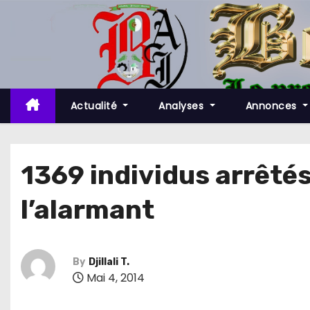
S
k
i
p
t
o
Actualité
Analyses
Annonces
c
o
n
1369 individus arrêtés
t
l’alarmant
e
n
t
By
Djillali T.
Mai 4, 2014