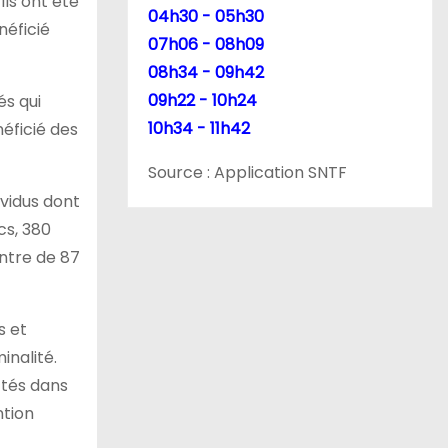
Ils ont été
04h30 - 05h30
néficié
07h06 - 08h09
08h34 - 09h42
09h22 - 10h24
és qui
10h34 - 11h42
éficié des
Source : Application SNTF
ividus dont
cs, 380
ontre de 87
s et
inalité.
ctés dans
ntion