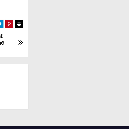
nt
ne