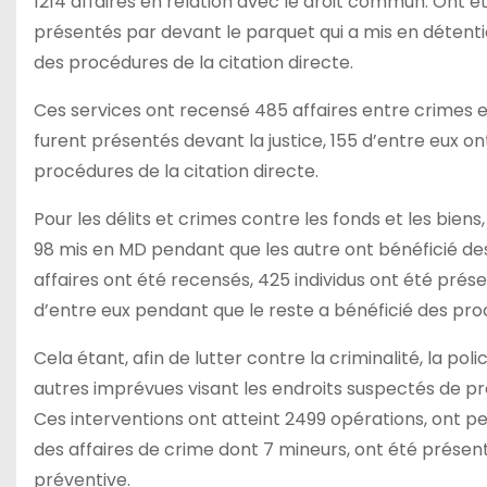
1214 affaires en relation avec le droit commun. Ont é
présentés par devant le parquet qui a mis en détenti
des procédures de la citation directe.
Ces services ont recensé 485 affaires entre crimes et
furent présentés devant la justice, 155 d’entre eux 
procédures de la citation directe.
Pour les délits et crimes contre les fonds et les biens,
98 mis en MD pendant que les autre ont bénéficié des 
affaires ont été recensés, 425 individus ont été prés
d’entre eux pendant que le reste a bénéficié des proc
Cela étant, afin de lutter contre la criminalité, la p
autres imprévues visant les endroits suspectés de pré
Ces interventions ont atteint 2499 opérations, ont pe
des affaires de crime dont 7 mineurs, ont été présent
préventive.