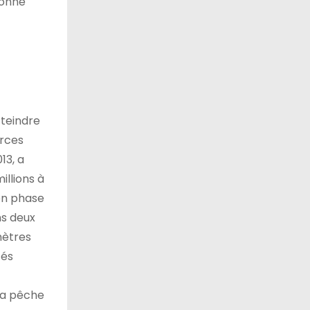
bonne
tteindre
urces
13, a
illions à
 en phase
ns deux
mètres
tés
 la pêche