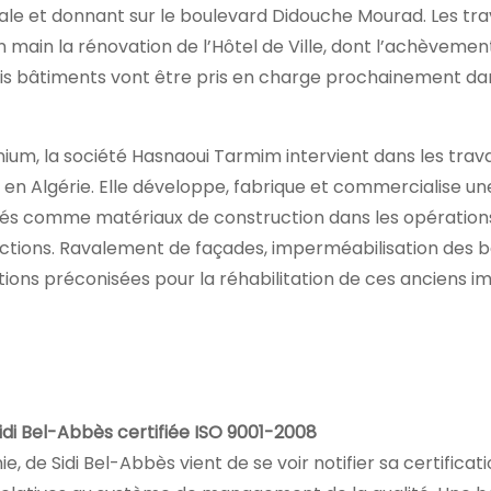
iale et donnant sur le boulevard Didouche Mourad. Les tr
n main la rénovation de l’Hôtel de Ville, dont l’achèvemen
rois bâtiments vont être pris en charge prochainement da
ium, la société Hasnaoui Tarmim intervient dans les trav
t en Algérie. Elle développe, fabrique et commercialise un
lisés comme matériaux de construction dans les opération
uctions. Ravalement de façades, imperméabilisation des b
ctions préconisées pour la réhabilitation de ces anciens 
i Bel-Abbès certifiée ISO 9001-2008
e, de Sidi Bel-Abbès vient de se voir notifier sa certificat