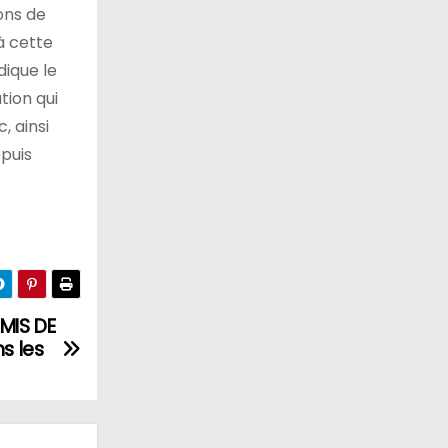
ons de
à cette
dique le
tion qui
, ainsi
epuis
MIS DE
s les