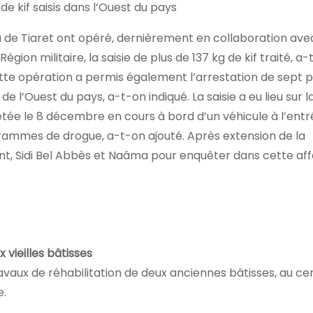
 kif saisis dans l’Ouest du pays
a de Tiaret ont opéré, dernièrement en collaboration ave
ion militaire, la saisie de plus de 137 kg de kif traité, a-
tte opération a permis également l’arrestation de sept 
e l’Ouest du pays, a-t-on indiqué. La saisie a eu lieu sur 
étée le 8 décembre en cours à bord d’un véhicule à l’entr
ammes de drogue, a-t-on ajouté. Après extension de la
 Sidi Bel Abbès et Naâma pour enquêter dans cette affa
 vieilles bâtisses
 travaux de réhabilitation de deux anciennes bâtisses, au ce
e.