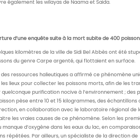
uvre également les wilayas de Naama et Saida.
ture d’une enquête suite à la mort subite de 400 poisson
lques kilomètres de la ville de Sidi Bel Abbès ont été stupé
sons du genre Carpe argenté, qui flottaient en surface.
t des ressources halieutiques a affirmé ce phénomène un
es lieux pour collecter les poissons morts, afin de les tr
 quelconque purification nocive à l’environnement ; des 
poisson pèse entre 10 et 15 kilogrammes, des échantillons 
rection, en collaboration avec le laboratoire régional de 
naitre les vraies causes de ce phénomène. Selon les prem
 au manque d’oxygène dans les eaux du lac, en comparaiso
 répétées. Par ailleurs, un spécialiste de la direction de