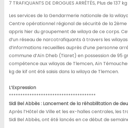
7 TRAFIQUANTS DE DROGUES ARRÊTÉS, Plus de 137 kg de
Les services de la Gendarmerie nationale de la wilay
Centre opérationnel régional de sécurité de la 2ème Rég
appris hier du groupement de wilaya de ce corps. Ce
d’un réseau de narcotrafiquants à travers les wilayas d
d’informations recueillies auprès d’une personne arr
commune d’Aïn Dheb (Tiaret) en possession de 95 gr
compétence aux wilayas de Tlemcen, Aïn Témouchent,
kg de kif ont été saisis dans la wilaya de Tlemcen.
L’Expression
**************************************
Sidi Bel Abbès : Lancement de la réhabilitation de deux
Après l’Hôtel de Ville et les ex-halles centrales, les
Sidi Bel Abbès, ont été lancés en ce début de semain