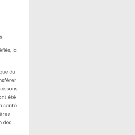
s
fiés, la
ique du
ansférer
poissons
ont été
la santé
ières
n des