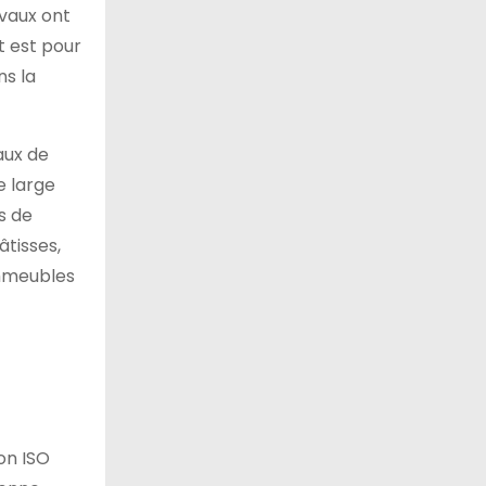
avaux ont
t est pour
ns la
aux de
e large
s de
âtisses,
immeubles
ion ISO