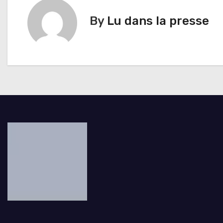
i
By
Lu dans la presse
g
a
t
i
o
n
d
e
l
’