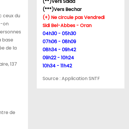
(**)Vers Saida
(***)Vers Bechar
c ceux du
(+) Ne circule pas Vendredi
t-on
Sidi Bel-Abbes - Oran
personnes
04h30 - 05h30
la base
07h06 - 08h09
ée de la
08h34 - 09h42
09h22 - 10h24
ire, 137
10h34 - 11h42
Source : Application SNTF
ntre de