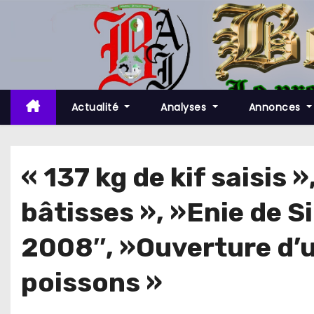
S
k
i
p
t
o
Actualité
Analyses
Annonces
c
o
n
« 137 kg de kif saisis »
t
bâtisses », »Enie de S
e
n
2008″, »Ouverture d’u
t
poissons »