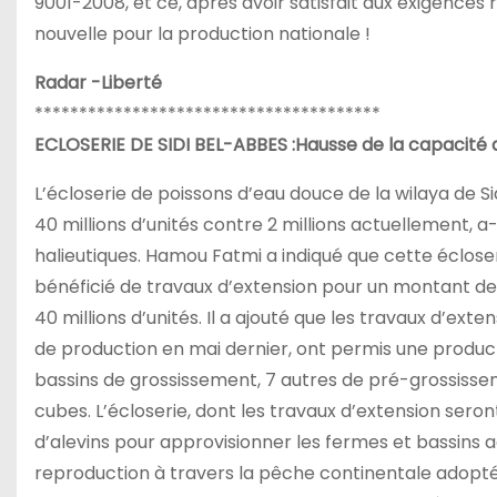
9001-2008, et ce, après avoir satisfait aux exigence
nouvelle pour la production nationale !
Radar -Liberté
***************************************
ECLOSERIE DE SIDI BEL-ABBES :Hausse de la capacité 
L’écloserie de poissons d’eau douce de la wilaya de 
40 millions d’unités contre 2 millions actuellement, 
halieutiques. Hamou Fatmi a indiqué que cette éclos
bénéficié de travaux d’extension pour un montant de 
40 millions d’unités. Il a ajouté que les travaux d’e
de production en mai dernier, ont permis une producti
bassins de grossissement, 7 autres de pré-grossisse
cubes. L’écloserie, dont les travaux d’extension sero
d’alevins pour approvisionner les fermes et bassins 
reproduction à travers la pêche continentale adoptée 