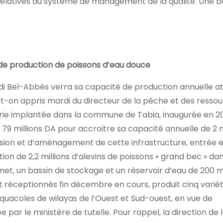
s relatives au système de management de la qualité. Une 
de production de poissons d’eau douce
Sidi Bel-Abbès verra sa capacité de production annuelle a
a-t-on appris mardi du directeur de la pêche et des resso
erie implantée dans la commune de Tabia, inaugurée en 20
79 millions DA pour accroitre sa capacité annuelle de 2 m
xtension et d’aménagement de cette infrastructure, entrée
on de 2,2 millions d’alevins de poissons « grand bec » da
met, un bassin de stockage et un réservoir d’eau de 200 
nt réceptionnés fin décembre en cours, produit cinq varié
aquacoles de wilayas de l’Ouest et Sud-ouest, en vue de
par le ministère de tutelle. Pour rappel, la direction de