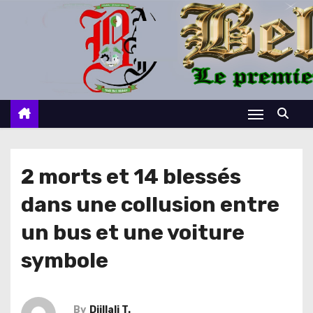
S
k
i
p
t
o
c
o
n
2 morts et 14 blessés
t
dans une collusion entre
e
n
un bus et une voiture
t
symbole
By
Djillali T.