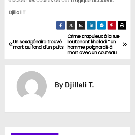
élucider les causes de cet tragique accident.
Djillali T
Crime crapuleux à la rue
N
Un sexagénaire trouvé
lieutenant khelladi ‘’ un
mort au fond d’un puits
homme poignardé à
a
mort avec un couteau
v
i
By
Djillali T.
g
a
t
i