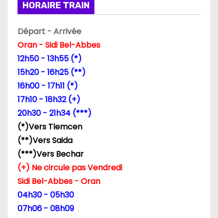
HORAIRE TRAIN
o
n
Départ - Arrivée
Oran - Sidi Bel-Abbes
d
12h50 - 13h55 (*)
e
15h20 - 16h25 (**)
16h00 - 17h11 (*)
l
17h10 - 18h32 (+)
’
20h30 - 21h34 (***)
(*)Vers Tlemcen
a
(**)Vers Saida
r
(***)Vers Bechar
(+) Ne circule pas Vendredi
t
Sidi Bel-Abbes - Oran
i
04h30 - 05h30
07h06 - 08h09
c