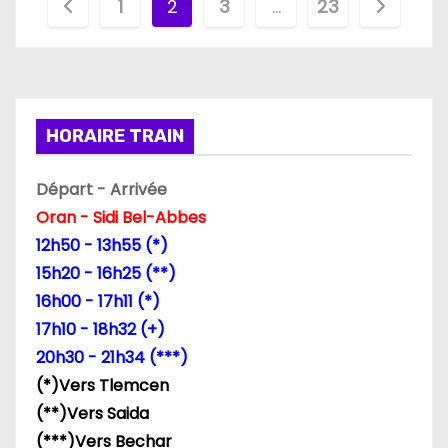
P
1
2
3
…
23
a
g
i
HORAIRE TRAIN
n
Départ - Arrivée
a
Oran - Sidi Bel-Abbes
12h50 - 13h55 (*)
t
15h20 - 16h25 (**)
i
16h00 - 17h11 (*)
17h10 - 18h32 (+)
o
20h30 - 21h34 (***)
n
(*)Vers Tlemcen
(**)Vers Saida
d
(***)Vers Bechar