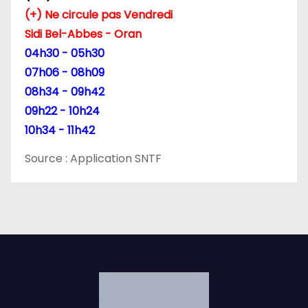
e
(+) Ne circule pas Vendredi
Sidi Bel-Abbes - Oran
s
04h30 - 05h30
p
07h06 - 08h09
08h34 - 09h42
u
09h22 - 10h24
b
10h34 - 11h42
l
Source : Application SNTF
i
c
a
t
i