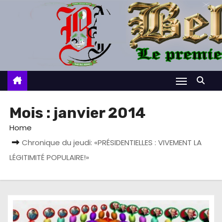
S
k
i
p
t
o
c
o
Mois :
janvier 2014
n
Home
t
Chronique du jeudi: «PRÉSIDENTIELLES : VIVEMENT LA
e
LÉGITIMITÉ POPULAIRE!»
n
t