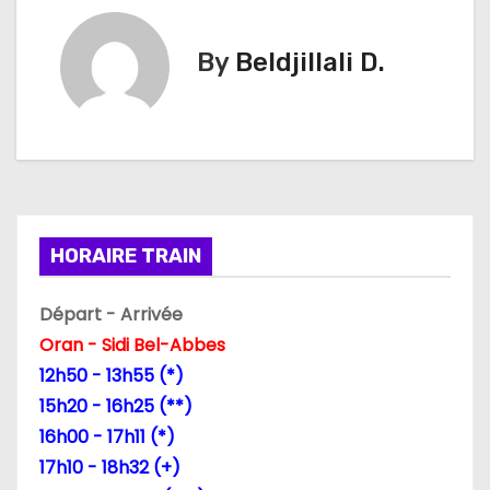
v
i
By
Beldjillali D.
g
a
t
i
HORAIRE TRAIN
o
Départ - Arrivée
n
Oran - Sidi Bel-Abbes
d
12h50 - 13h55 (*)
15h20 - 16h25 (**)
e
16h00 - 17h11 (*)
l
17h10 - 18h32 (+)