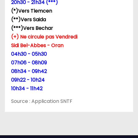
20h30 - 21h34 (***)
’
(*)Vers Tlemcen
a
(**)Vers Saida
(***)Vers Bechar
r
(+) Ne circule pas Vendredi
t
Sidi Bel-Abbes - Oran
04h30 - 05h30
i
07h06 - 08h09
c
08h34 - 09h42
09h22 - 10h24
l
10h34 - 11h42
e
Source : Application SNTF