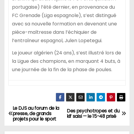
portugaise) l’été dernier, en provenance du
FC Grenade (Liga espagnole), s’est distingué
avec sa nouvelle formation en devenant une
pièce-maîtresse dans l’échiquier de
l’entraîneur espagnol, Julen Lopetegui.
Le joueur algérien (24 ans), s’est illustré lors de
la Ligue des champions, en marquant 4 buts, à
une journée de la fin de la phase de poules.
Le DJS au forum de la
N
Des psychotropes et du
presse, de grands
kif saisi — le 15-48 prisé
projets pour le sport
a