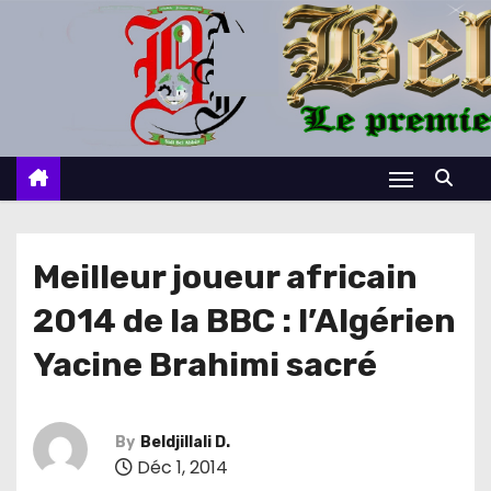
S
k
i
p
t
o
c
o
n
Meilleur joueur africain
t
2014 de la BBC : l’Algérien
e
n
Yacine Brahimi sacré
t
By
Beldjillali D.
Déc 1, 2014