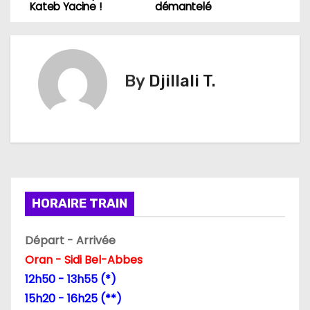
Kateb Yacine !
démantelé
a
v
i
By
Djillali T.
g
a
t
i
HORAIRE TRAIN
o
Départ - Arrivée
n
Oran - Sidi Bel-Abbes
d
12h50 - 13h55 (*)
15h20 - 16h25 (**)
e