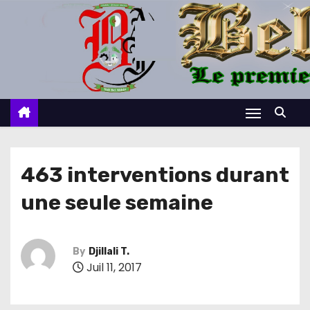
S
k
i
p
t
o
c
o
n
463 interventions durant
t
une seule semaine
e
n
t
By
Djillali T.
Juil 11, 2017