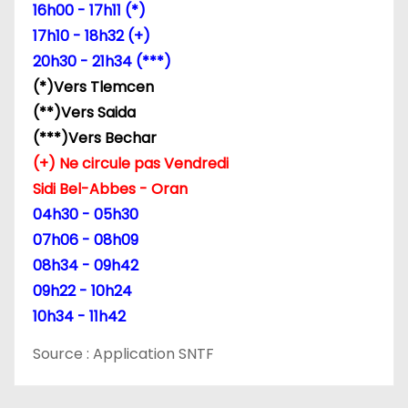
16h00 - 17h11 (*)
l
17h10 - 18h32 (+)
20h30 - 21h34 (***)
’
(*)Vers Tlemcen
a
(**)Vers Saida
(***)Vers Bechar
r
(+) Ne circule pas Vendredi
t
Sidi Bel-Abbes - Oran
04h30 - 05h30
i
07h06 - 08h09
c
08h34 - 09h42
09h22 - 10h24
l
10h34 - 11h42
e
Source : Application SNTF