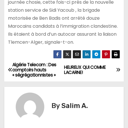
journée chosie, cette fois-ci près de la nouvelle
station service de Sidi Yacoub , la brigade
motorisée de Ben Badis ont arrêté douze
Marocains candidats à l’immigration clandestine.
Ils étaient à bord d’un autocar assurant la liaison
Tlemcen-Alger, signale-t-on.
Algérie Telecom : Des
N
HEUREUX QUI COMME
comptoirs hauts
LACARNE!
« ségrégationnistes »
a
v
i
By
Salim A.
g
a