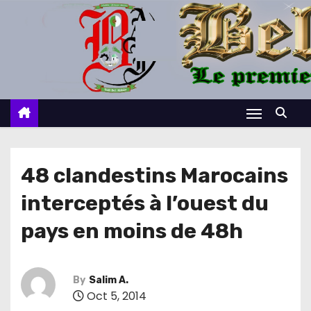
S
k
i
p
t
o
c
o
n
48 clandestins Marocains
t
interceptés à l’ouest du
e
n
pays en moins de 48h
t
By
Salim A.
Oct 5, 2014