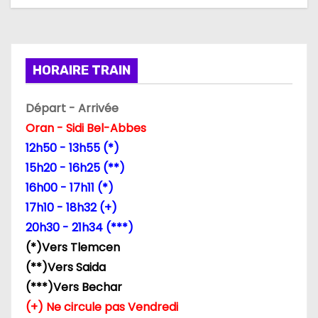
t
i
HORAIRE TRAIN
o
Départ - Arrivée
n
Oran - Sidi Bel-Abbes
d
12h50 - 13h55 (*)
15h20 - 16h25 (**)
e
16h00 - 17h11 (*)
l
17h10 - 18h32 (+)
20h30 - 21h34 (***)
’
(*)Vers Tlemcen
a
(**)Vers Saida
(***)Vers Bechar
r
(+) Ne circule pas Vendredi