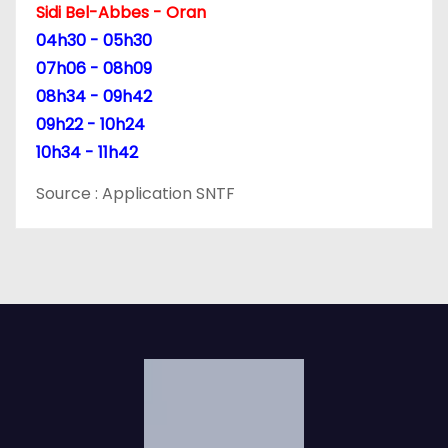
t
Sidi Bel-Abbes - Oran
04h30 - 05h30
i
07h06 - 08h09
c
08h34 - 09h42
09h22 - 10h24
l
10h34 - 11h42
e
Source : Application SNTF