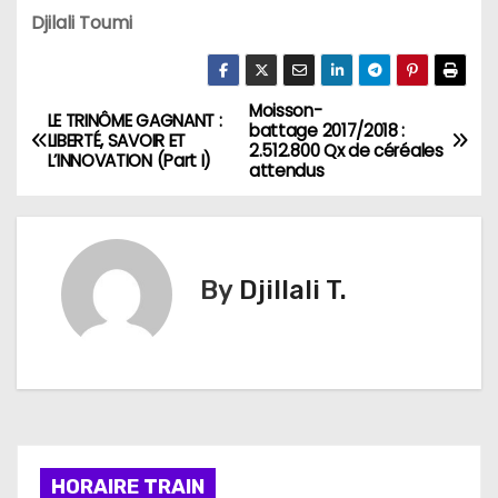
Djilali Toumi
Moisson-
N
LE TRINÔME GAGNANT :
battage 2017/2018 :
LIBERTÉ, SAVOIR ET
2.512.800 Qx de céréales
a
L’INNOVATION (Part I)
attendus
v
i
By
Djillali T.
g
a
t
i
HORAIRE TRAIN
o