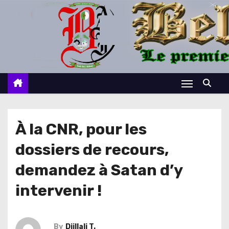
S
k
i
p
t
o
c
o
n
À la CNR, pour les
t
dossiers de recours,
e
n
demandez à Satan d’y
t
intervenir !
By
Djillali T.