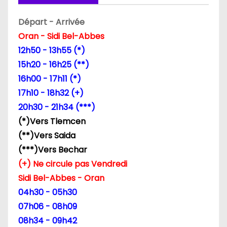
n
Départ - Arrivée
Oran - Sidi Bel-Abbes
d
12h50 - 13h55 (*)
e
15h20 - 16h25 (**)
16h00 - 17h11 (*)
l
17h10 - 18h32 (+)
’
20h30 - 21h34 (***)
(*)Vers Tlemcen
a
(**)Vers Saida
r
(***)Vers Bechar
(+) Ne circule pas Vendredi
t
Sidi Bel-Abbes - Oran
i
04h30 - 05h30
07h06 - 08h09
c
08h34 - 09h42