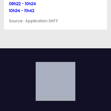
l
09h22 - 10h24
10h34 - 11h42
e
Source : Application SNTF