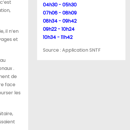
c’est
04h30 - 05h30
tion,
07h06 - 08h09
08h34 - 09h42
09h22 - 10h24
, il n’en
10h34 - 11h42
yages et
Source : Application SNTF
 au
onaux .
nnent de
re face
urser les
taire,
ssaient