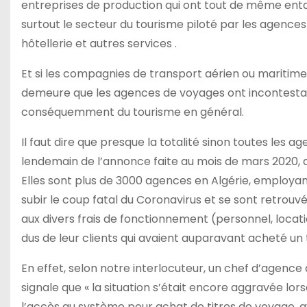
entreprises de production qui ont tout de même enta
surtout le secteur du tourisme piloté par les agences
hôtellerie et autres services .
Et si les compagnies de transport aérien ou maritime 
demeure que les agences de voyages ont incontestab
conséquemment du tourisme en général.
Il faut dire que presque la totalité sinon toutes les a
lendemain de l’annonce faite au mois de mars 2020, d
Elles sont plus de 3000 agences en Algérie, employa
subir le coup fatal du Coronavirus et se sont retrou
aux divers frais de fonctionnement (personnel, locat
dus de leur clients qui avaient auparavant acheté un 
En effet, selon notre interlocuteur, un chef d’agence 
signale que « la situation s’était encore aggravée lo
l’accès au système pour achat de titres de voyage, 