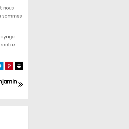
t nous
des sommes
 voyage
ncontre
enjamin