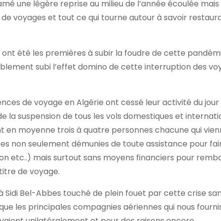
mé une légère reprise au milieu de l’année écoulée mais 
 de voyages et tout ce qui tourne autour à savoir restaura
ont été les premières à subir la foudre de cette pandémie
lement subi l’effet domino de cette interruption des vo
gences de voyage en Algérie ont cessé leur activité du jour
e la suspension de tous les vols domestiques et internati
nt en moyenne trois à quatre personnes chacune qui vie
vées non seulement démunies de toute assistance pour fai
ion etc..) mais surtout sans moyens financiers pour rembo
titre de voyage.
à Sidi Bel-Abbes touché de plein fouet par cette crise sani
rsque les principales compagnies aériennes qui nous fourni
avaient unilatéralement et pour des raisons encore