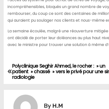
incompréhensibles, bloqués un grand nombre de voyag
rembourser, du coup ce sont des centaines de millio
qui auraient pu soulager nos clients et nous-même e
La semaine écoulée, malgré une réouverture mitigée 
ont décidé de porter leur doléances au plus haut nive
avec le ministre pour trouver une solution à même d’a
Polyclinique Seghir Ahmed, le rocher : » un
N
patient » chassé » vers le privé pour une s
a
radiologie
v
i
By
H.M