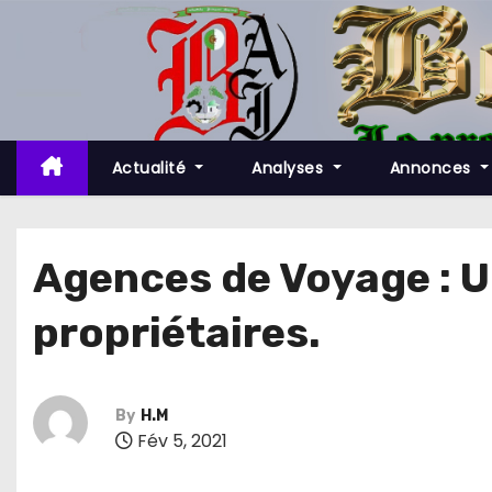
S
k
i
p
t
o
Actualité
Analyses
Annonces
c
o
n
Agences de Voyage : U
t
propriétaires.
e
n
t
By
H.M
Fév 5, 2021