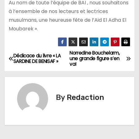
Au nom de toute l’équipe de BAI , nous souhaitons
à l’ensemble de nos lecteurs et lectrices
musulmans, une heureuse fête de l’Aid El Adha El
Moubarek ».
Norredine Bouchelarm,
N
Dédicace du livre « LA
une grande figure s’en
SARDINE DE BENISAF »
va!
a
v
i
By
Redaction
g
a
t