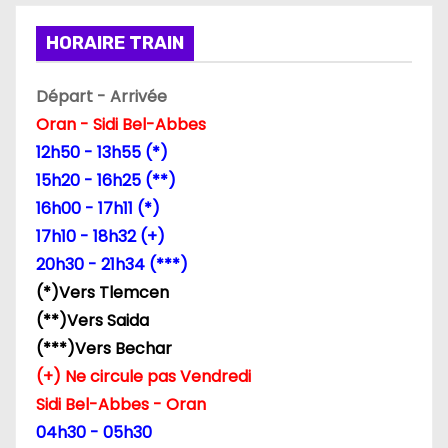
i
HORAIRE TRAIN
o
Départ - Arrivée
n
Oran - Sidi Bel-Abbes
d
12h50 - 13h55 (*)
15h20 - 16h25 (**)
e
16h00 - 17h11 (*)
l
17h10 - 18h32 (+)
20h30 - 21h34 (***)
’
(*)Vers Tlemcen
a
(**)Vers Saida
(***)Vers Bechar
r
(+) Ne circule pas Vendredi
t
Sidi Bel-Abbes - Oran
04h30 - 05h30