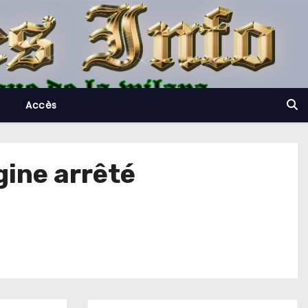
Accès
gine arrêté