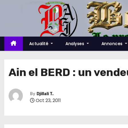
S
k
i
p
t
o
Actualité
Analyses
Annonces
c
o
n
Ain el BERD : un vende
t
e
n
By
Djillali T.
t
Oct 23, 2011