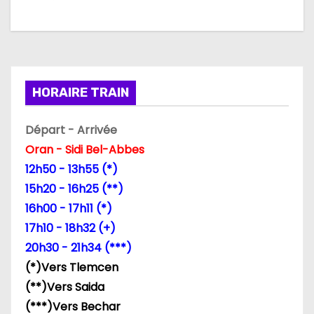
g
a
t
HORAIRE TRAIN
i
Départ - Arrivée
o
Oran - Sidi Bel-Abbes
n
12h50 - 13h55 (*)
15h20 - 16h25 (**)
d
16h00 - 17h11 (*)
e
17h10 - 18h32 (+)
20h30 - 21h34 (***)
l
(*)Vers Tlemcen
’
(**)Vers Saida
(***)Vers Bechar
a