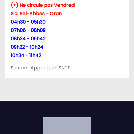
(+) Ne circule pas Vendredi
r
Sidi Bel-Abbes - Oran
04h30 - 05h30
t
07h06 - 08h09
i
08h34 - 09h42
09h22 - 10h24
c
10h34 - 11h42
l
Source : Application SNTF
e