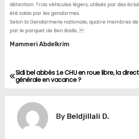
détention. Trois véhicules légers, utilisés par des é
été saisis par les gendarmes.
Selon la Gendarmerie nationale, quatre membres de ce
par le parquet de Ben Badis. 
Mammeri Abdelkrim
Sidi bel abbés :Le CHU en roue libre, la direc
N
générale en vacance ?
a
v
i
By
Beldjillali D.
g