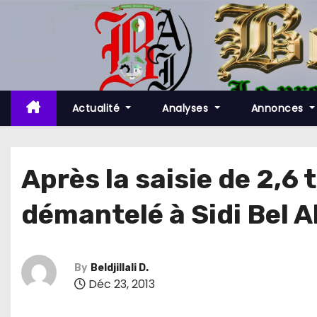
S
k
i
p
t
o
Actualité
Analyses
Annonces
c
o
n
Après la saisie de 2,6
t
démantelé à Sidi Bel 
e
n
t
By
Beldjillali D.
Déc 23, 2013