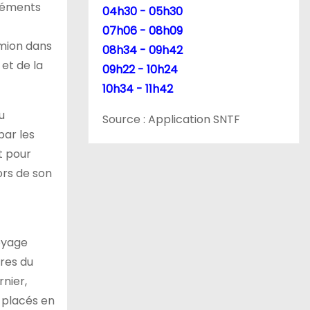
éléments
04h30 - 05h30
07h06 - 08h09
amion dans
08h34 - 09h42
 et de la
09h22 - 10h24
10h34 - 11h42
u
Source : Application SNTF
par les
t pour
ors de son
voyage
bres du
rnier,
t placés en