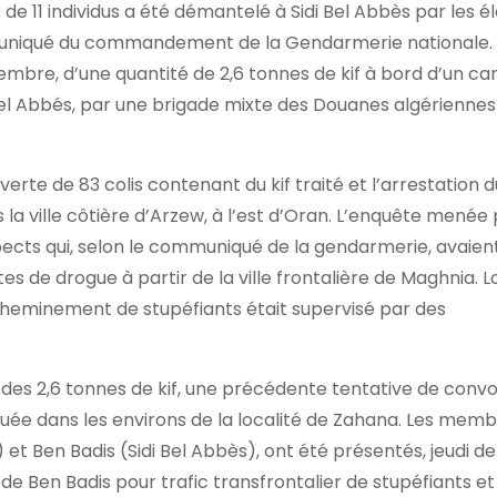
de 11 individus a été démantelé à Sidi Bel Abbès par les 
mmuniqué du commandement de la Gendarmerie nationale.
embre, d’une quantité de 2,6 tonnes de kif à bord d’un c
di Bel Abbés, par une brigade mixte des Douanes algériennes
verte de 83 colis contenant du kif traité et l’arrestation d
a ville côtière d’Arzew, à l’est d’Oran. L’enquête menée 
pects qui, selon le communiqué de la gendarmerie, avaien
s de drogue à partir de la ville frontalière de Maghnia. L
’acheminement de stupéfiants était supervisé par des
sie des 2,6 tonnes de kif, une précédente tentative de con
ouée dans les environs de la localité de Zahana. Les mem
et Ben Badis (Sidi Bel Abbès), ont été présentés, jeudi de
 de Ben Badis pour trafic transfrontalier de stupéfiants e