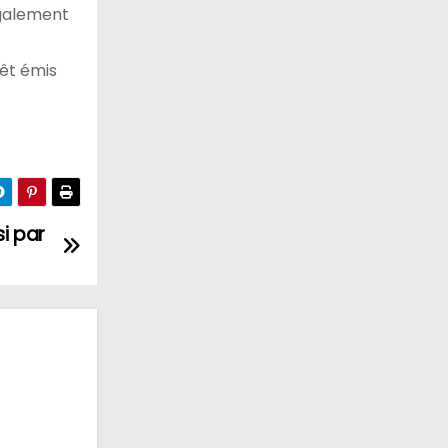
également
rêt émis
i par