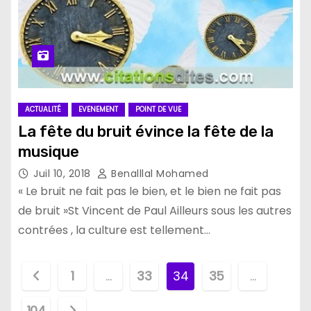
ACTUALITÉ
EVENEMENT
POINT DE VUE
La fête du bruit évince la fête de la
musique
Juil 10, 2018
Benalllal Mohamed
« Le bruit ne fait pas le bien, et le bien ne fait pas
de bruit »St Vincent de Paul Ailleurs sous les autres
contrées , la culture est tellement…
P
1
…
33
34
35
…
a
104