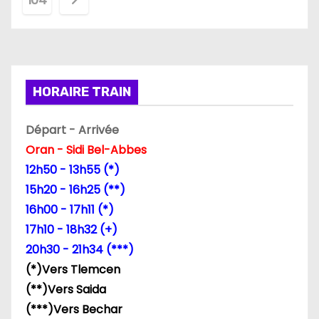
g
i
n
HORAIRE TRAIN
a
Départ - Arrivée
t
Oran - Sidi Bel-Abbes
i
12h50 - 13h55 (*)
15h20 - 16h25 (**)
o
16h00 - 17h11 (*)
n
17h10 - 18h32 (+)
20h30 - 21h34 (***)
d
(*)Vers Tlemcen
e
(**)Vers Saida
(***)Vers Bechar