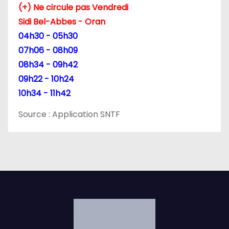
s
(+) Ne circule pas Vendredi
p
Sidi Bel-Abbes - Oran
04h30 - 05h30
u
07h06 - 08h09
b
08h34 - 09h42
09h22 - 10h24
l
10h34 - 11h42
i
Source : Application SNTF
c
a
t
i
o