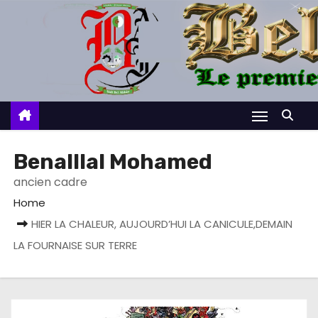
S
k
i
p
t
o
c
o
Benalllal Mohamed
n
ancien cadre
t
Home
e
HIER LA CHALEUR, AUJOURD’HUI LA CANICULE,DEMAIN
n
LA FOURNAISE SUR TERRE
t