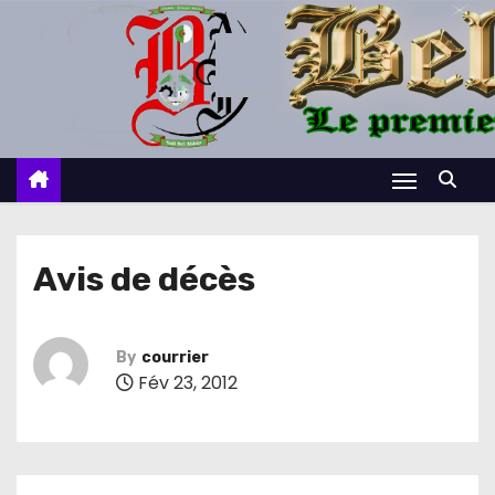
S
k
i
p
t
o
c
o
n
Avis de décès
t
e
n
By
courrier
Fév 23, 2012
t