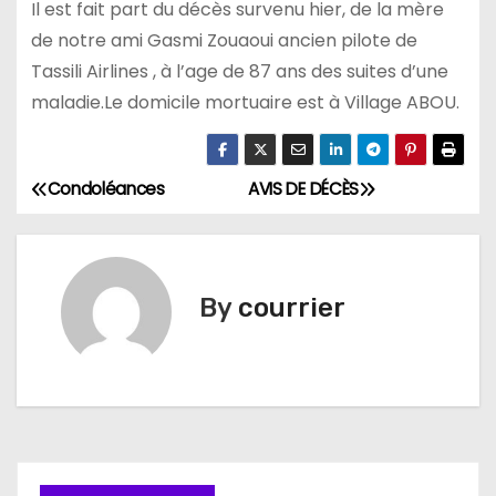
Il est fait part du décès survenu hier, de la mère
de notre ami Gasmi Zouaoui ancien pilote de
Tassili Airlines , à l’age de 87 ans des suites d’une
maladie.Le domicile mortuaire est à Village ABOU.
Condoléances
AVIS DE DÉCÈS
N
a
v
By
courrier
i
g
a
t