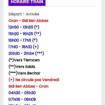
HORAIRE TRAIN
i
Départ - Arrivée
o
Oran - Sidi Bel-Abbes
n
12h50 - 13h55 (*)
15h20 - 16h25 (**)
d
16h00 - 17h11 (*)
e
17h10 - 18h32 (+)
20h30 - 21h34 (***)
l
(*)Vers Tlemcen
’
(**)Vers Saida
(***)Vers Bechar
a
(+) Ne circule pas Vendredi
r
Sidi Bel-Abbes - Oran
04h30 - 05h30
t
07h06 - 08h09