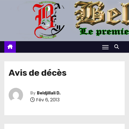
S
k
i
p
t
o
c
o
n
Avis de décès
t
e
n
By
Beldjillali D.
Fév 6, 2013
t