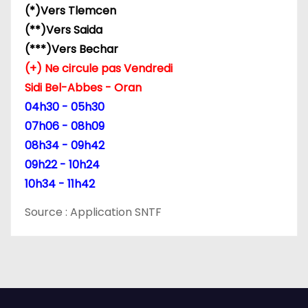
(*)Vers Tlemcen
’
(**)Vers Saida
(***)Vers Bechar
a
(+) Ne circule pas Vendredi
r
Sidi Bel-Abbes - Oran
04h30 - 05h30
t
07h06 - 08h09
i
08h34 - 09h42
09h22 - 10h24
c
10h34 - 11h42
l
Source : Application SNTF
e