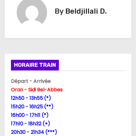
v
By
Beldjillali D.
i
g
a
t
HORAIRE TRAIN
i
Départ - Arrivée
o
Oran - Sidi Bel-Abbes
n
12h50 - 13h55 (*)
15h20 - 16h25 (**)
d
16h00 - 17h11 (*)
e
17h10 - 18h32 (+)
20h30 - 21h34 (***)
l