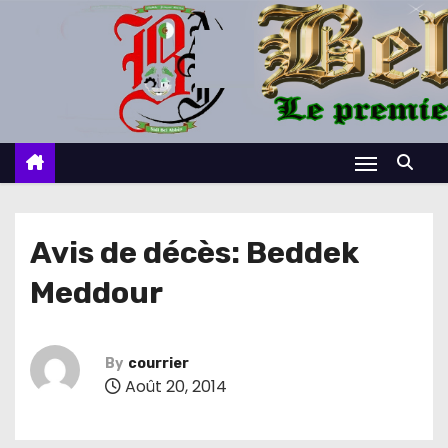
S
k
i
p
t
o
c
o
n
Avis de décès: Beddek
t
Meddour
e
n
t
By
courrier
Août 20, 2014