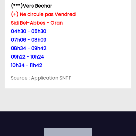
a
(***)Vers Bechar
r
(+) Ne circule pas Vendredi
Sidi Bel-Abbes - Oran
t
04h30 - 05h30
i
07h06 - 08h09
08h34 - 09h42
c
09h22 - 10h24
l
10h34 - 11h42
e
Source : Application SNTF