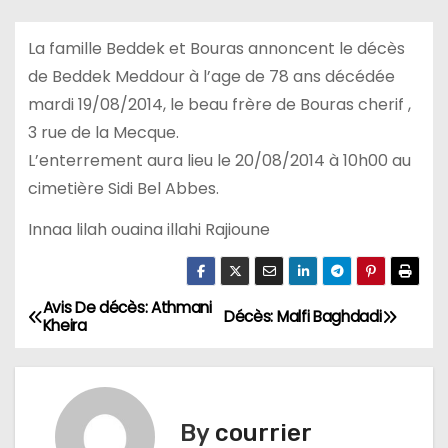
La famille Beddek et Bouras annoncent le décès
de Beddek Meddour à l’age de 78 ans décédée
mardi 19/08/2014, le beau frère de Bouras cherif ,
3 rue de la Mecque.
L’enterrement aura lieu le 20/08/2014 à 10h00 au
cimetière Sidi Bel Abbes.
Innaa lilah ouaina illahi Rajioune
Avis De décès: Athmani
N
Décès: Malfi Baghdadi
Kheira
a
v
By
courrier
i