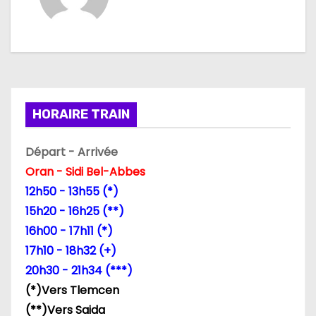
g
a
t
i
HORAIRE TRAIN
o
Départ - Arrivée
n
Oran - Sidi Bel-Abbes
12h50 - 13h55 (*)
d
15h20 - 16h25 (**)
e
16h00 - 17h11 (*)
17h10 - 18h32 (+)
l
20h30 - 21h34 (***)
’
(*)Vers Tlemcen
(**)Vers Saida