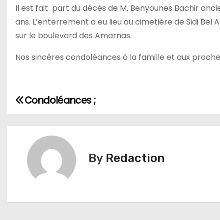
Il est fait part du décès de M. Benyounes Bachir ancie
ans. L’enterrement a eu lieu au cimetière de Sidi Bel 
sur le boulevard des Amarnas.
Nos sincères condoléances à la famille et aux proches . 
Condoléances ;
N
a
v
By
Redaction
i
g
a