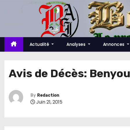
S
k
i
p
t
o
Actualité
Analyses
Annonces
c
o
n
Avis de Décès: Benyo
t
e
n
By
Redaction
t
Juin 21, 2015