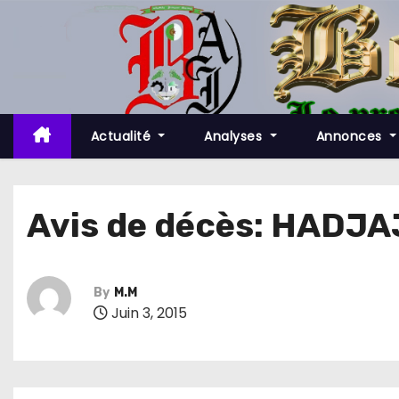
S
k
i
p
t
o
Actualité
Analyses
Annonces
c
o
n
Avis de décès: HADJ
t
e
n
By
M.M
t
Juin 3, 2015