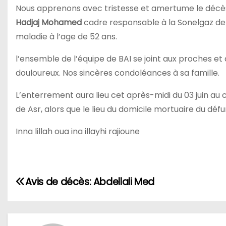
Nous apprenons avec tristesse et amertume le décès 
Hadjaj Mohamed
cadre responsable à la Sonelgaz de S
maladie à l’age de 52 ans.
l’ensemble de l’équipe de BAI se joint aux proches e
douloureux. Nos sincères condoléances à sa famille.
L’enterrement aura lieu cet après-midi du 03 juin au c
de Asr, alors que le lieu du domicile mortuaire du dé
Inna lillah oua ina illayhi rajioune
N
Avis de décès: Abdellali Med
a
v