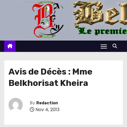
S
k
i
p
t
o
c
o
n
Avis de Décès : Mme
t
Belkhorisat Kheira
e
n
t
By
Redaction
Nov 4, 2013