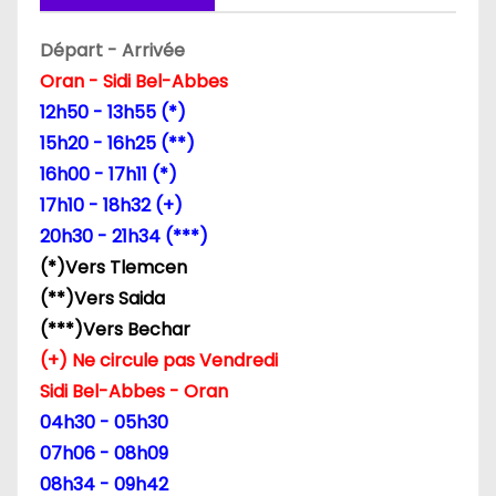
o
Départ - Arrivée
n
Oran - Sidi Bel-Abbes
12h50 - 13h55 (*)
d
15h20 - 16h25 (**)
e
16h00 - 17h11 (*)
17h10 - 18h32 (+)
l
20h30 - 21h34 (***)
’
(*)Vers Tlemcen
(**)Vers Saida
a
(***)Vers Bechar
r
(+) Ne circule pas Vendredi
Sidi Bel-Abbes - Oran
t
04h30 - 05h30
i
07h06 - 08h09
08h34 - 09h42