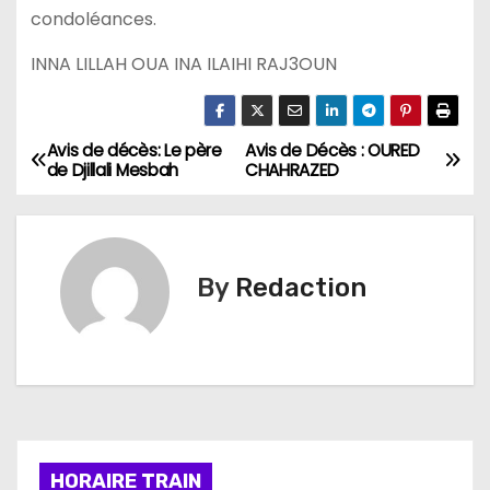
condoléances.
INNA LILLAH OUA INA ILAIHI RAJ3OUN
Avis de décès: Le père
Avis de Décès : OURED
N
de Djillali Mesbah
CHAHRAZED
a
v
By
Redaction
i
g
a
t
i
HORAIRE TRAIN