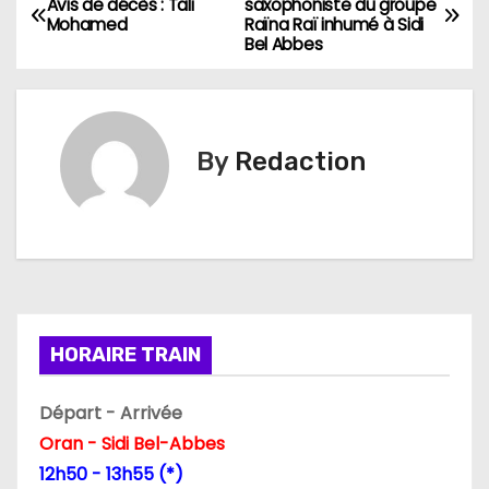
Avis de décès : Tali
saxophoniste du groupe
Mohamed
Raïna Raï inhumé à Sidi
a
Bel Abbes
v
i
By
Redaction
g
a
t
i
HORAIRE TRAIN
o
n
Départ - Arrivée
Oran - Sidi Bel-Abbes
d
12h50 - 13h55 (*)