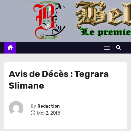
S
k
i
p
t
o
c
o
n
Avis de Décès : Tegrara
t
Slimane
e
n
t
By
Redaction
Mai 2, 2015