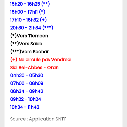
e
15h20 - 16h25 (**)
16h00 - 17h11 (*)
l
17h10 - 18h32 (+)
’
20h30 - 21h34 (***)
(*)Vers Tlemcen
a
(**)Vers Saida
r
(***)Vers Bechar
(+) Ne circule pas Vendredi
t
Sidi Bel-Abbes - Oran
i
04h30 - 05h30
07h06 - 08h09
c
08h34 - 09h42
l
09h22 - 10h24
10h34 - 11h42
e
Source : Application SNTF