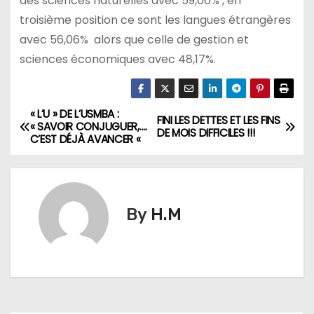
des sciences naturelles avec 59,06% , en
troisième position ce sont les langues étrangères
avec 56,06% alors que celle de gestion et
sciences économiques avec 48,17%.
« L’U » DE L’USMBA :
N
FINI LES DETTES ET LES FINS
« SAVOIR CONJUGUER,….
DE MOIS DIFFICILES !!!
C’EST DÉJÀ AVANCER «
a
v
i
By
H.M
g
a
t