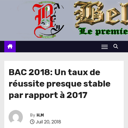
S
k
i
p
t
o
c
o
n
BAC 2018: Un taux de
t
réussite presque stable
e
n
par rapport à 2017
t
By
H.M
Juil 20, 2018