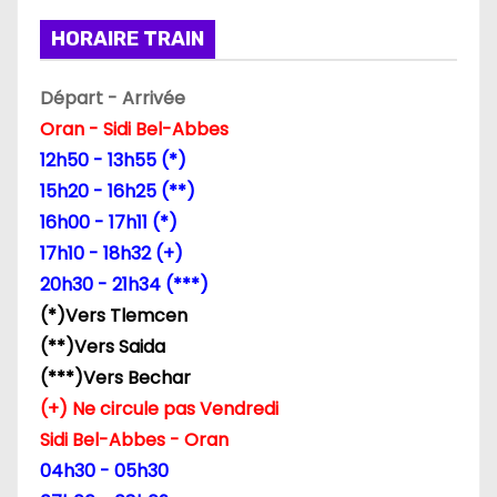
i
HORAIRE TRAIN
o
Départ - Arrivée
n
Oran - Sidi Bel-Abbes
d
12h50 - 13h55 (*)
15h20 - 16h25 (**)
e
16h00 - 17h11 (*)
l
17h10 - 18h32 (+)
20h30 - 21h34 (***)
’
(*)Vers Tlemcen
a
(**)Vers Saida
(***)Vers Bechar
r
(+) Ne circule pas Vendredi
t
Sidi Bel-Abbes - Oran
04h30 - 05h30
i