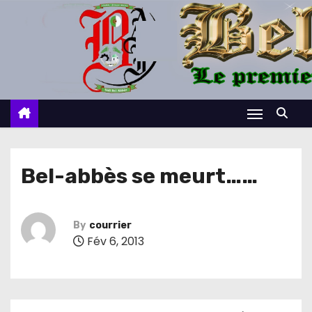
S
k
i
p
t
o
c
o
n
Bel-abbès se meurt……
t
e
n
By
courrier
Fév 6, 2013
t