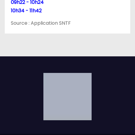
09h22 - 10h24
l
10h34 - 11h42
e
Source : Application SNTF