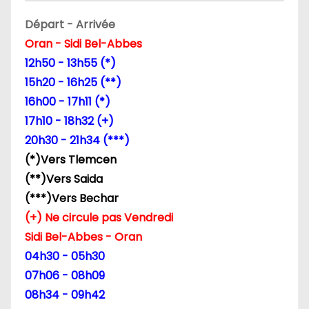
o
Départ - Arrivée
n
Oran - Sidi Bel-Abbes
12h50 - 13h55 (*)
d
15h20 - 16h25 (**)
e
16h00 - 17h11 (*)
17h10 - 18h32 (+)
l
20h30 - 21h34 (***)
’
(*)Vers Tlemcen
(**)Vers Saida
a
(***)Vers Bechar
r
(+) Ne circule pas Vendredi
Sidi Bel-Abbes - Oran
t
04h30 - 05h30
i
07h06 - 08h09
08h34 - 09h42
c