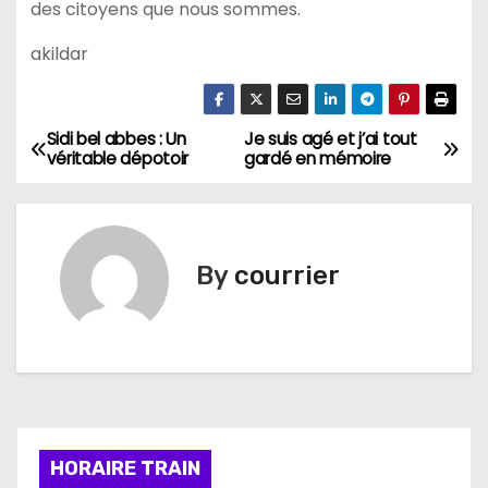
des citoyens que nous sommes.
akildar
Sidi bel abbes : Un
Je suis agé et j’ai tout
N
véritable dépotoir
gardé en mémoire
a
v
By
courrier
i
g
a
t
i
HORAIRE TRAIN