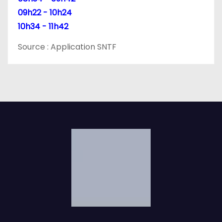
l
09h22 - 10h24
10h34 - 11h42
e
Source : Application SNTF