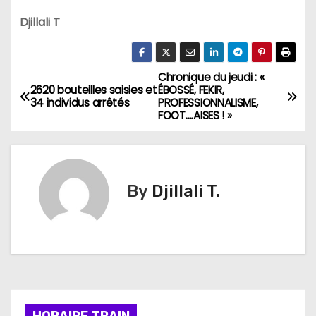
Djillali T
Chronique du jeudi : «
N
2620 bouteilles saisies et
ÉBOSSÉ, FEKIR,
34 individus arrêtés
PROFESSIONNALISME,
a
FOOT….AISES ! »
v
i
By
Djillali T.
g
a
t
i