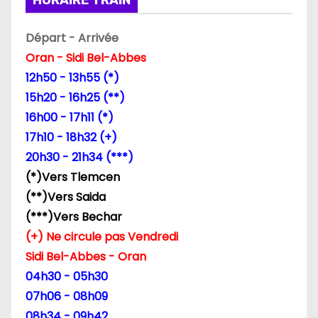
HORAIRE TRAIN
o
n
Départ - Arrivée
Oran - Sidi Bel-Abbes
d
12h50 - 13h55 (*)
e
15h20 - 16h25 (**)
16h00 - 17h11 (*)
l
17h10 - 18h32 (+)
’
20h30 - 21h34 (***)
(*)Vers Tlemcen
a
(**)Vers Saida
r
(***)Vers Bechar
(+) Ne circule pas Vendredi
t
Sidi Bel-Abbes - Oran
i
04h30 - 05h30
07h06 - 08h09
c
08h34 - 09h42