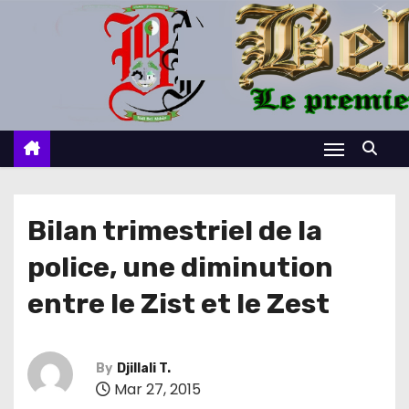
S
k
i
p
t
o
c
o
n
Bilan trimestriel de la
t
police, une diminution
e
n
entre le Zist et le Zest
t
By
Djillali T.
Mar 27, 2015