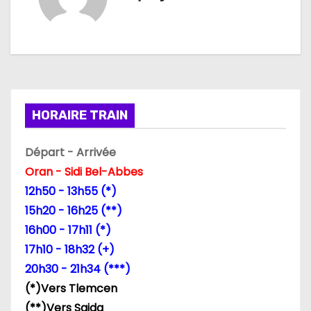
g
a
t
i
HORAIRE TRAIN
o
n
Départ - Arrivée
Oran - Sidi Bel-Abbes
d
12h50 - 13h55 (*)
e
15h20 - 16h25 (**)
16h00 - 17h11 (*)
l
17h10 - 18h32 (+)
’
20h30 - 21h34 (***)
(*)Vers Tlemcen
a
(**)Vers Saida