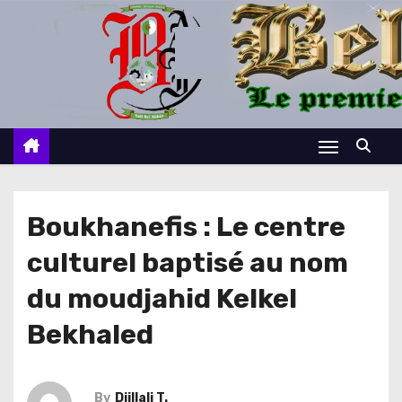
S
k
i
p
t
o
c
o
n
Boukhanefis : Le centre
t
culturel baptisé au nom
e
n
du moudjahid Kelkel
t
Bekhaled
By
Djillali T.