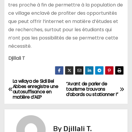
tres proche à fin de permettre à la population de
ce village enclavé de profiter des opportunités
que peut offrir l’internet en matière d’études et
de recherches, surtout pour les étudiants qui
n’ont pas les possibilités de se permettre cette
nécessité.
Djillali T
La wilaya de Sidi Bel
N
‘’Avant de parler de
Abbes enregistre une
tourisme trouvons
autosuffisance en
a
d’abords ou stationner !’’
matière d’AEP
v
i
By
Djillali T.