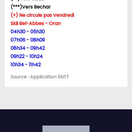
r
(***)Vers Bechar
(+) Ne circule pas Vendredi
t
Sidi Bel-Abbes - Oran
i
04h30 - 05h30
07h06 - 08h09
c
08h34 - 09h42
l
09h22 - 10h24
10h34 - 11h42
e
Source : Application SNTF