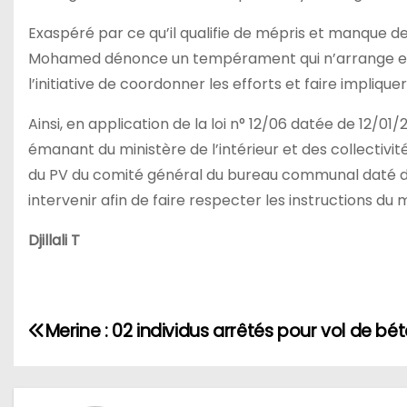
Exaspéré par ce qu’il qualifie de mépris et manque d
Mohamed dénonce un tempérament qui n’arrange en r
l’initiative de coordonner les efforts et faire impliq
Ainsi, en application de la loi n° 12/06 datée de 12/01
émanant du ministère de l’intérieur et des collectivité
du PV du comité général du bureau communal daté du 
intervenir afin de faire respecter les instructions du mi
Djillali T
N
Merine : 02 individus arrêtés pour vol de béta
a
v