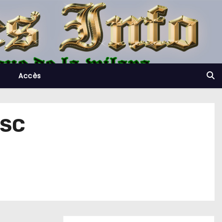
Accès
ASC