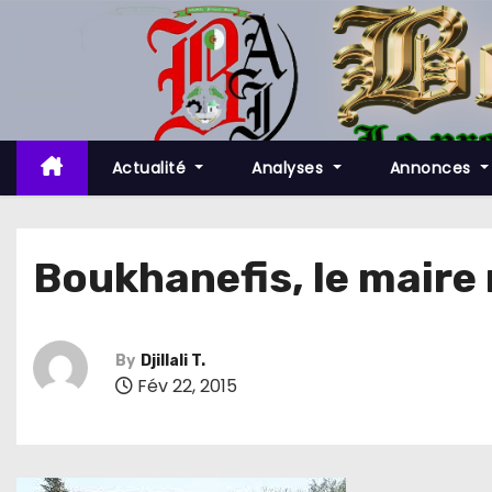
S
k
i
p
t
o
Actualité
Analyses
Annonces
c
o
n
Boukhanefis, le maire
t
e
n
By
Djillali T.
t
Fév 22, 2015