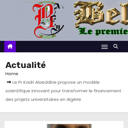
S
k
i
p
t
o
c
o
Actualité
n
Home
t
Le Pr Kadri Alaeddine propose un modèle
e
scientifique innovant pour transformer le financement
n
t
des projets universitaires en Algérie