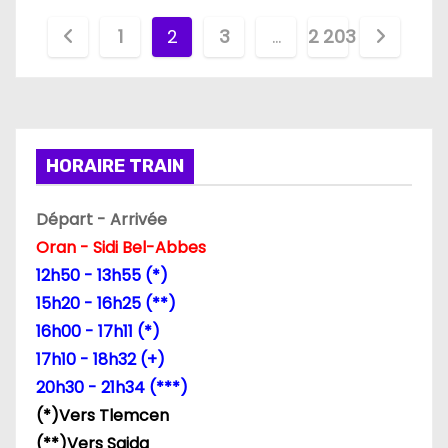
P
1
2
3
…
2 203
a
g
i
HORAIRE TRAIN
n
Départ - Arrivée
a
Oran - Sidi Bel-Abbes
12h50 - 13h55 (*)
t
15h20 - 16h25 (**)
i
16h00 - 17h11 (*)
17h10 - 18h32 (+)
o
20h30 - 21h34 (***)
n
(*)Vers Tlemcen
(**)Vers Saida