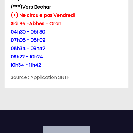
d
(***)Vers Bechar
e
(+) Ne circule pas Vendredi
Sidi Bel-Abbes - Oran
s
04h30 - 05h30
p
07h06 - 08h09
08h34 - 09h42
u
09h22 - 10h24
b
10h34 - 11h42
l
Source : Application SNTF
i
c
a
t