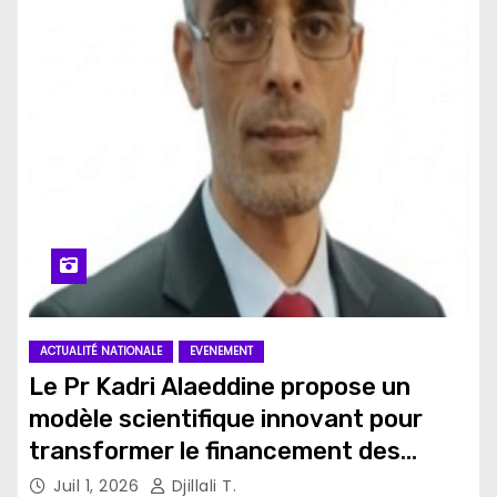
ACTUALITÉ NATIONALE
EVENEMENT
Le Pr Kadri Alaeddine propose un
modèle scientifique innovant pour
transformer le financement des
projets universitaires en Algérie
Juil 1, 2026
Djillali T.