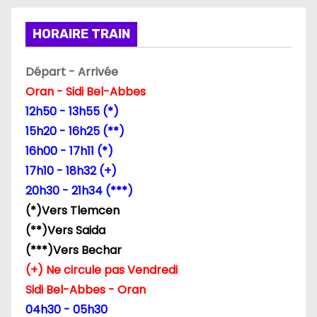
g
i
HORAIRE TRAIN
n
Départ - Arrivée
a
Oran - Sidi Bel-Abbes
12h50 - 13h55 (*)
t
15h20 - 16h25 (**)
i
16h00 - 17h11 (*)
17h10 - 18h32 (+)
o
20h30 - 21h34 (***)
n
(*)Vers Tlemcen
(**)Vers Saida
d
(***)Vers Bechar
e
(+) Ne circule pas Vendredi
Sidi Bel-Abbes - Oran
s
04h30 - 05h30