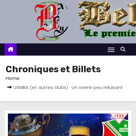
S
k
i
p
t
o
c
o
Chroniques et Billets
n
Home
t
USMBA (et autres clubs) : Un avenir peu reluisant
e
n
t