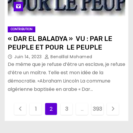
CONTRIBUTION
« DAR EL BALADYA » VU : PAR LE
PEUPLE ET POUR LE PEUPLE
Juin 14, 2023
Benalllal Mohamed
De même que je refuse d’être un esclave, je refuse
d’être un maître. Telle est mon idée de la
démocratie. »Abraham Lincoln La commune
algérienne baptisée en arabe « Dar…
P
1
2
3
…
393
a