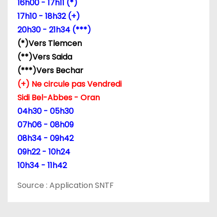
16h00 - 17h11 (*)
l
17h10 - 18h32 (+)
’
20h30 - 21h34 (***)
(*)Vers Tlemcen
a
(**)Vers Saida
r
(***)Vers Bechar
(+) Ne circule pas Vendredi
t
Sidi Bel-Abbes - Oran
i
04h30 - 05h30
07h06 - 08h09
c
08h34 - 09h42
l
09h22 - 10h24
10h34 - 11h42
e
Source : Application SNTF