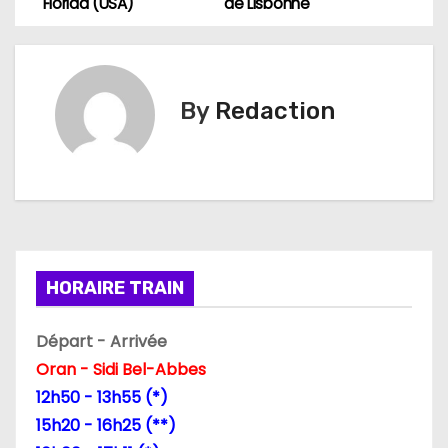
a
Florida (USA)
de Lisbonne
v
i
By
Redaction
g
a
t
i
HORAIRE TRAIN
o
n
Départ - Arrivée
Oran - Sidi Bel-Abbes
d
12h50 - 13h55 (*)
e
15h20 - 16h25 (**)