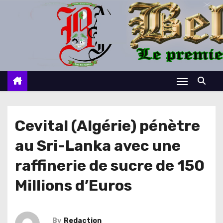
S
k
i
p
t
o
c
o
n
Cevital (Algérie) pénètre
t
au Sri-Lanka avec une
e
n
raffinerie de sucre de 150
t
Millions d’Euros
By
Redaction