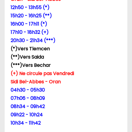
e
12h50 - 13h55 (*)
l
15h20 - 16h25 (**)
16h00 - 17h11 (*)
’
17h10 - 18h32 (+)
a
20h30 - 21h34 (***)
(*)Vers Tlemcen
r
(**)Vers Saida
t
(***)Vers Bechar
(+) Ne circule pas Vendredi
i
Sidi Bel-Abbes - Oran
c
04h30 - 05h30
07h06 - 08h09
l
08h34 - 09h42
e
09h22 - 10h24
10h34 - 11h42