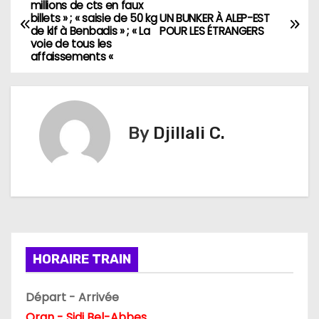
N
millions de cts en faux
billets » ; « saisie de 50 kg
UN BUNKER À ALEP-EST
a
de kif à Benbadis » ; « La
POUR LES ÉTRANGERS
voie de tous les
v
affaissements «
i
g
By
Djillali C.
a
t
i
o
HORAIRE TRAIN
n
d
Départ - Arrivée
Oran - Sidi Bel-Abbes