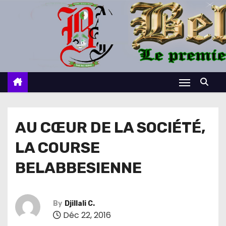
S
k
i
p
t
o
c
o
n
AU CŒUR DE LA SOCIÉTÉ,
t
LA COURSE
e
n
BELABBESIENNE
t
By
Djillali C.
Déc 22, 2016