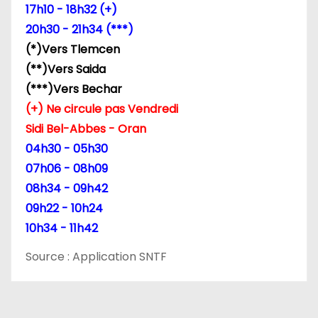
17h10 - 18h32 (+)
’
20h30 - 21h34 (***)
(*)Vers Tlemcen
a
(**)Vers Saida
r
(***)Vers Bechar
(+) Ne circule pas Vendredi
t
Sidi Bel-Abbes - Oran
i
04h30 - 05h30
07h06 - 08h09
c
08h34 - 09h42
l
09h22 - 10h24
10h34 - 11h42
e
Source : Application SNTF