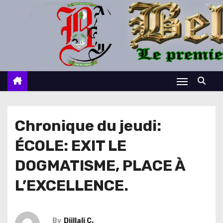
S
k
i
p
t
o
c
o
n
Chronique du jeudi:
t
ÉCOLE: EXIT LE
e
n
DOGMATISME, PLACE À
t
L’EXCELLENCE.
By
Djillali C.