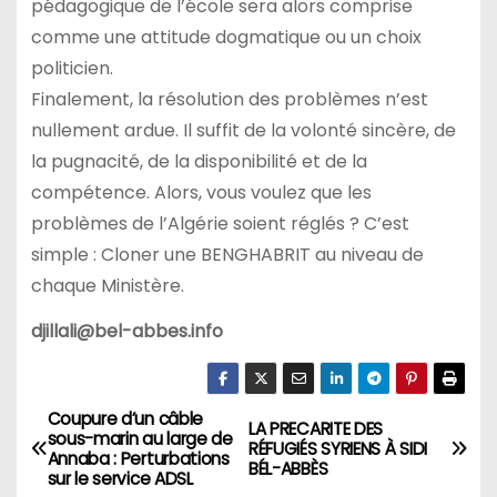
pédagogique de l’école sera alors comprise
comme une attitude dogmatique ou un choix
politicien.
Finalement, la résolution des problèmes n’est
nullement ardue. Il suffit de la volonté sincère, de
la pugnacité, de la disponibilité et de la
compétence. Alors, vous voulez que les
problèmes de l’Algérie soient réglés ? C’est
simple : Cloner une BENGHABRIT au niveau de
chaque Ministère.
djillali@bel-abbes.info
Coupure d’un câble
N
LA PRECARITE DES
sous-marin au large de
RÉFUGIÉS SYRIENS À SIDI
Annaba : Perturbations
a
BÉL-ABBÈS
sur le service ADSL