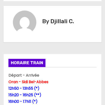
v
i
By
Djillali C.
g
a
t
i
HORAIRE TRAIN
o
n
Départ - Arrivée
Oran - Sidi Bel-Abbes
d
12h50 - 13h55 (*)
e
15h20 - 16h25 (**)
16h00 - 17h11 (*)
l