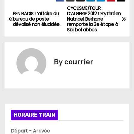
CYCLISME/TOUR
N
BEN BADIS: L’affaire du
D’ALGERIE 2012 L’Erythréen
bureau de poste
Natnael Berhane
a
dévalisé non élucidée.
remporte la 3e étape à
Sidi bel abbes
v
i
g
By
courrier
a
t
i
o
HORAIRE TRAIN
n
Départ - Arrivée