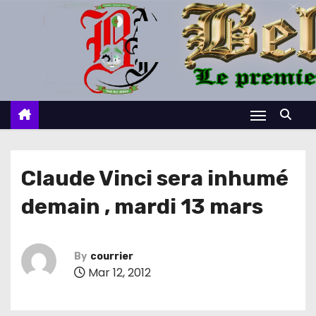
S
k
i
p
t
o
c
o
n
Claude Vinci sera inhumé
t
demain , mardi 13 mars
e
n
t
By
courrier
Mar 12, 2012