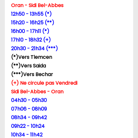
d
Oran - Sidi Bel-Abbes
12h50 - 13h55 (*)
e
15h20 - 16h25 (**)
l
16h00 - 17h11 (*)
17h10 - 18h32 (+)
’
20h30 - 21h34 (***)
a
(*)Vers Tlemcen
(**)Vers Saida
r
(***)Vers Bechar
t
(+) Ne circule pas Vendredi
Sidi Bel-Abbes - Oran
i
04h30 - 05h30
c
07h06 - 08h09
08h34 - 09h42
l
09h22 - 10h24
e
10h34 - 11h42